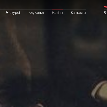
Ма
Экскурсіі
Адукацыя
Навіны
Кантакты
Бі