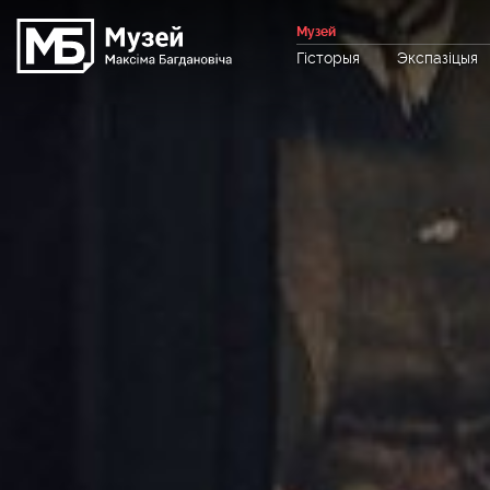
Музей
Гісторыя
Экспазіцыя