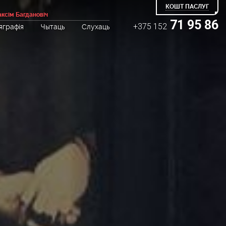
КОШТ ПАСЛУГ
ксім Багдановіч
71 95 86
+375 152
яграфія
Чытаць
Слухаць