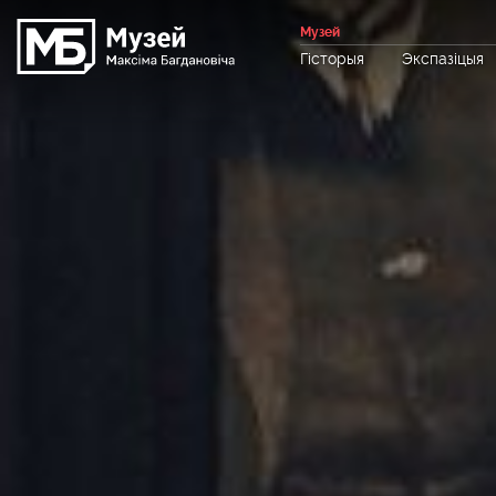
Музей
Гісторыя
Экспазіцыя