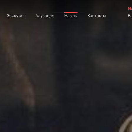
Ма
Экскурсіі
Адукацыя
Навіны
Кантакты
Бі