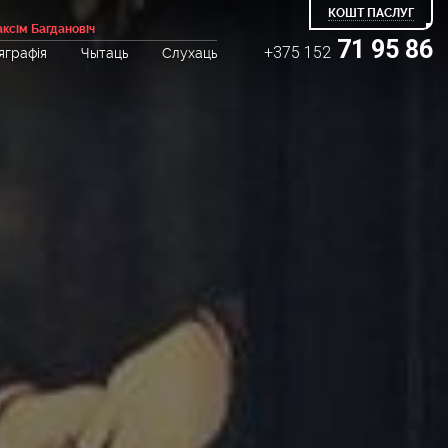
КОШТ ПАСЛУГ
ксім Багдановіч
71 95 86
+375 152
яграфія
Чытаць
Слухаць