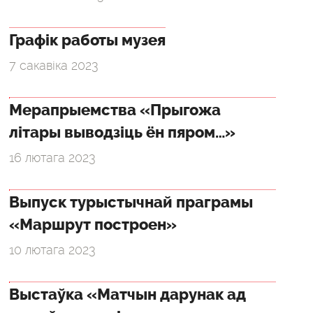
Графік работы музея
7 сакавіка 2023
Мерапрыемства «Прыгожа
літары выводзіць ён пяром…»
16 лютага 2023
Выпуск турыстычнай праграмы
«Маршрут построен»
10 лютага 2023
Выстаўка «Матчын дарунак ад