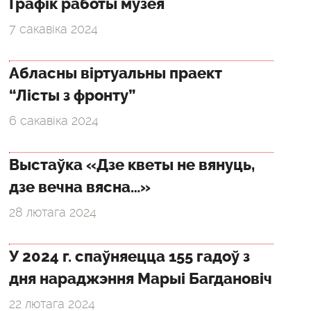
Графік работы музея
7 сакавіка 2024
Абласны віртуальны праект
“Лісты з фронту”
6 сакавіка 2024
Выстаўка «Дзе кветы не вянуць,
дзе вечна вясна…»
28 лютага 2024
У 2024 г. спаўняецца 155 гадоў з
дня нараджэння Марыі Багдановіч
22 лютага 2024