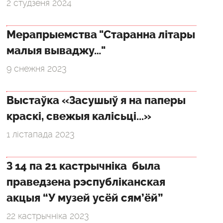
2 студзеня 2024
Мерапрыемства "Старанна літары
малыя вываджу…"
9 снежня 2023
Выстаўка «Засушыў я на паперы
краскі, свежыя калісьці...»
1 лістапада 2023
З 14 па 21 кастрычніка была
праведзена рэспубліканская
акцыя “У музей усёй сям’ёй”
22 кастрычніка 2023