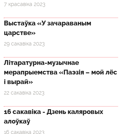
7 красавіка 2023
Выстаўка «У зачараваным
царстве»
29 сакавіка 2023
Літаратурна-музычнае
мерапрыемства «Паэзія – мой лёс
і вырай»
22 сакавіка 2023
16 сакавіка - Дзень каляровых
алоўкаў
16 сакавіка 2023