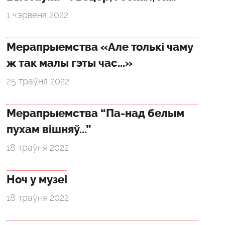
1 чэрвеня 2022
Мерапрыемства «Але толькі чаму
ж так малы гэты час...»
25 траўня 2022
Мерапрыемства “Па-над белым
пухам вішняў...”
18 траўня 2022
Ноч у музеі
18 траўня 2022