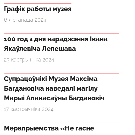
Графік работы музея
6 лістапада 2024
100 год з дня нараджэння Івана
Якаўлевіча Лепешава
23 кастрычніка 2024
Супрацоўнікі Музея Максіма
Багдановіча наведалі магілу
Марыі Апанасаўны Багдановіч
17 кастрычніка 2024
Мерапрыемства «Не гасне