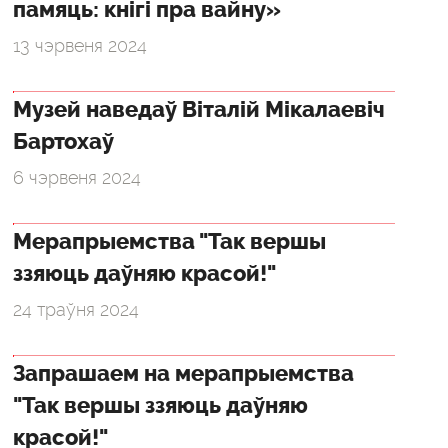
памяць: кнігі пра вайну»
13 чэрвеня 2024
Музей наведаў Віталій Мікалаевіч
Бартохаў
6 чэрвеня 2024
Мерапрыемства "Так вершы
ззяюць даўняю красой!"
24 траўня 2024
Запрашаем на мерапрыемства
"Так вершы ззяюць даўняю
красой!"