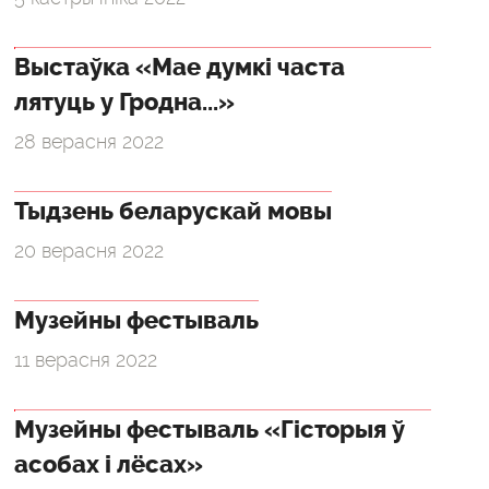
Выстаўка «Мае думкі часта
лятуць у Гродна...»
28 верасня 2022
Тыдзень беларускай мовы
20 верасня 2022
Музейны фестываль
11 верасня 2022
Музейны фестываль «Гісторыя ў
асобах і лёсах»