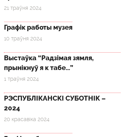
21 траўня 2024
Графік работы музея
10 траўня 2024
Выстаўка “Радзімая зямля,
прынікнуў я к табе…”
1 траўня 2024
РЭСПУБЛІКАНСКІ СУБОТНІК –
2024
20 красавіка 2024