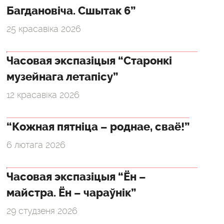
Багдановіча. Сшытак 6”
25 красавіка 2026
Часовая экспазіцыя “Старонкі
музейнага летапісу”
12 красавіка 2026
“Кожная пятніца – роднае, сваё!”
6 лютага 2026
Часовая экспазіцыя “Ён –
майстра. Ён – чараўнік”
29 студзеня 2026