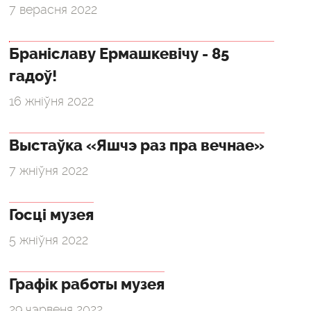
7 верасня 2022
Браніславу Ермашкевічу - 85
гадоў!
16 жніўня 2022
Выстаўка «Яшчэ раз пра вечнае»
7 жніўня 2022
Госці музея
5 жніўня 2022
Графік работы музея
29 чэрвеня 2022