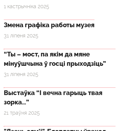
1 кастрычніка 2025
Змена графіка работы музея
31 ліпеня 2025
“Ты – мост, па якім да мяне
мінуўшчына ў госці прыходзіць”
31 ліпеня 2025
Выстаўка “І вечна гарыць твая
зорка…”
21 траўня 2025