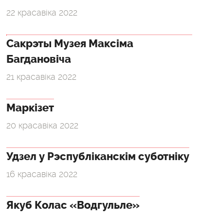
22 красавіка 2022
Сакрэты Музея Максіма
Багдановіча
21 красавіка 2022
Маркізет
20 красавіка 2022
Удзел у Рэспубліканскім суботніку
16 красавіка 2022
Якуб Колас «Водгульле»