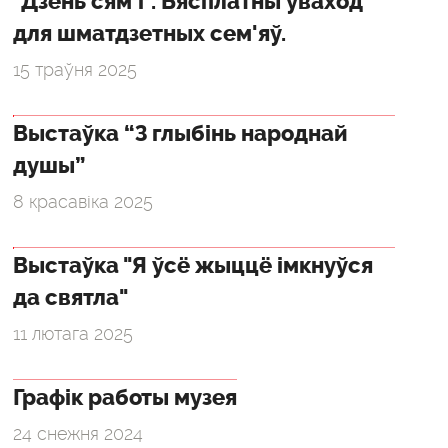
"Дзень сям'і". Бясплатны ўваход
для шматдзетных сем'яў.
15 траўня 2025
Выстаўка “З глыбінь народнай
душы”
8 красавіка 2025
Выстаўка "Я ўсё жыццё імкнуўся
да святла"
11 лютага 2025
Графік работы музея
24 снежня 2024