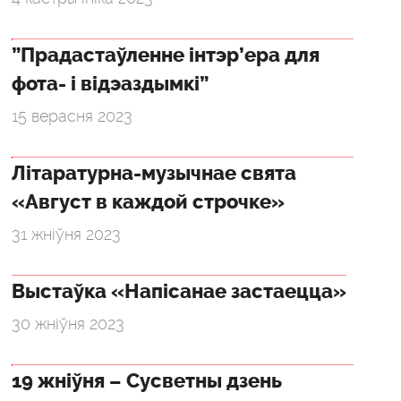
”Прадастаўленне інтэр’ера для
фота- і відэаздымкі”
15 верасня 2023
Літаратурна-музычнае свята
«Август в каждой строчке»
31 жніўня 2023
Выстаўка «Напісанае застаецца»
30 жніўня 2023
19 жніўня – Сусветны дзень