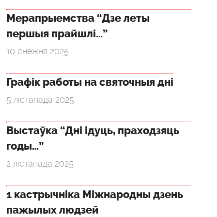
Мерапрыемства “Дзе леты
першыя прайшлі…”
10 снежня 2025
Графік работы на святочныя дні
5 лістапада 2025
Выстаўка “Дні ідуць, праходзяць
годы…”
2 лістапада 2025
1 кастрычніка Міжнародны дзень
пажылых людзей