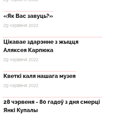
«Як Вас завуць?»
29 чэрвеня 2022
Цікавае здарэнне з жыцця
Аляксея Карпюка
29 чэрвеня 2022
Кветкі каля нашага музея
29 чэрвеня 2022
28 чэрвеня - 80 гадоў з дня смерці
Янкі Купалы