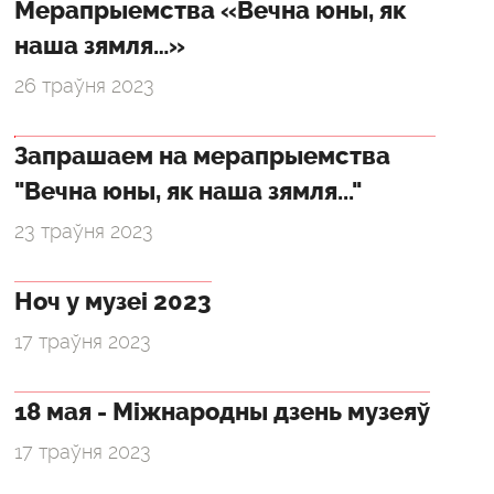
Мерапрыемства «Вечна юны, як
наша зямля…»
26 траўня 2023
Запрашаем на мерапрыемства
"Вечна юны, як наша зямля..."
23 траўня 2023
Ноч у музеі 2023
17 траўня 2023
18 мая - Міжнародны дзень музеяў
17 траўня 2023