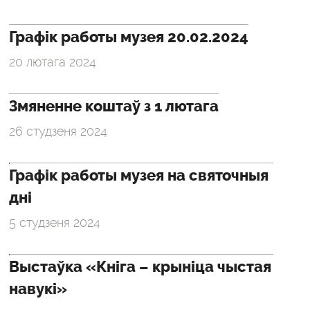
Графік работы музея 20.02.2024
20 лютага 2024
Змяненне коштаў з 1 лютага
26 студзеня 2024
Графік работы музея на святочныя
дні
5 студзеня 2024
Выстаўка «Кніга – крыніца чыстая
навукі»