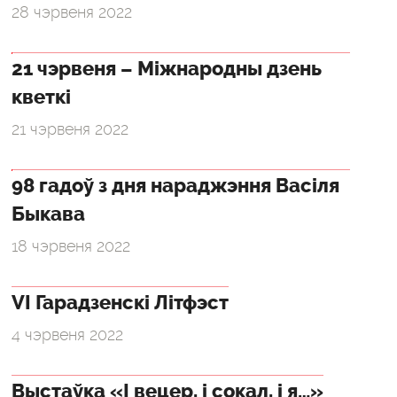
28 чэрвеня 2022
21 чэрвеня – Міжнародны дзень
кветкі
21 чэрвеня 2022
98 гадоў з дня нараджэння Васіля
Быкава
18 чэрвеня 2022
VI Гарадзенскі Літфэст
4 чэрвеня 2022
Выстаўка «І вецер, і сокал, і я…»