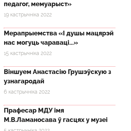
педагог, мемуарыст»
19 кастрычніка 2022
Мерапрыемства «І душы мацярэй
нас могуць чараваці...»
15 кастрычніка 2022
Віншуем Анастасію Грушэўскую з
узнагародай
6 кастрычніка 2022
Прафесар МДУ імя
М.В.Ламаносава ў гасцях у музеі
5 кастрычніка 2022