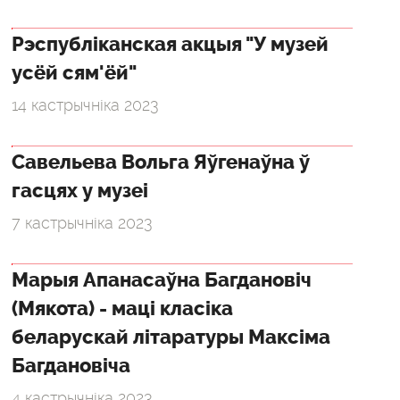
Рэспубліканская акцыя "У музей
усёй сям'ёй"
14 кастрычніка 2023
Савельева Вольга Яўгенаўна ў
гасцях у музеі
7 кастрычніка 2023
Марыя Апанасаўна Багдановіч
(Мякота) - маці класіка
беларускай літаратуры Максіма
Багдановіча
4 кастрычніка 2023