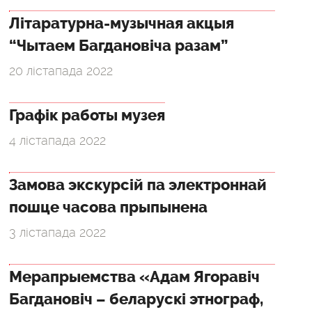
Літаратурна-музычная акцыя
“Чытаем Багдановіча разам”
20 лістапада 2022
Графік работы музея
4 лістапада 2022
Замова экскурсій па электроннай
пошце часова прыпынена
3 лістапада 2022
Мерапрыемства «Адам Ягоравіч
Багдановіч – беларускі этнограф,