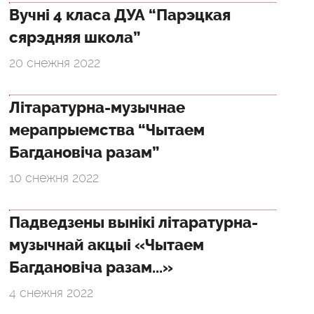
Вучні 4 класа ДУА “Парэцкая
сярэдняя школа”
20 снежня 2022
Літаратурна-музычнае
мерапрыемства “Чытаем
Багдановіча разам”
10 снежня 2022
Падведзены вынікі літаратурна-
музычнай акцыі «Чытаем
Багдановіча разам...»
4 снежня 2022