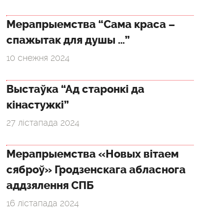
Мерапрыемства “Сама краса –
спажытак для душы …”
10 снежня 2024
Выстаўка “Ад старонкі да
кінастужкі”
27 лістапада 2024
Мерапрыемства «Новых вітаем
сяброў» Гродзенскага абласнога
аддзялення СПБ
16 лістапада 2024