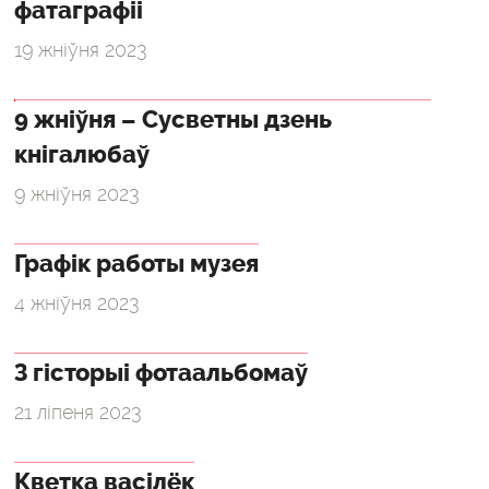
фатаграфіі
19 жніўня 2023
9 жніўня – Сусветны дзень
кнігалюбаў
9 жніўня 2023
Графік работы музея
4 жніўня 2023
З гісторыі фотаальбомаў
21 ліпеня 2023
Кветка васілёк