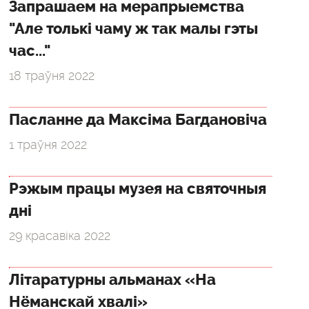
Запрашаем на мерапрыемства
"Але толькі чаму ж так малы гэты
час..."
18 траўня 2022
Пасланне да Максіма Багдановіча
1 траўня 2022
Рэжым працы музея на святочныя
дні
29 красавіка 2022
Літаратурны альманах «На
Нёманскай хвалі»