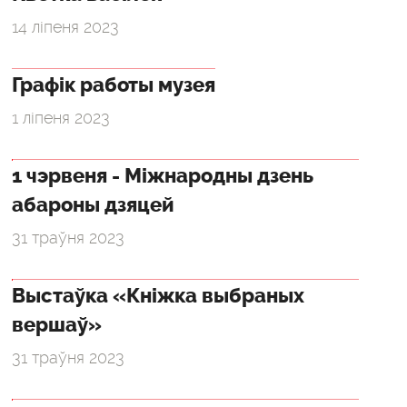
14 ліпеня 2023
Графік работы музея
1 ліпеня 2023
1 чэрвеня - Міжнародны дзень
абароны дзяцей
31 траўня 2023
Выстаўка «Кніжка выбраных
вершаў»
31 траўня 2023