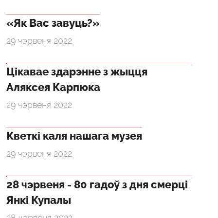
«Як Вас завуць?»
29 чэрвеня 2022
Цікавае здарэнне з жыцця
Аляксея Карпюка
29 чэрвеня 2022
Кветкі каля нашага музея
29 чэрвеня 2022
28 чэрвеня - 80 гадоў з дня смерці
Янкі Купалы
28 чэрвеня 2022