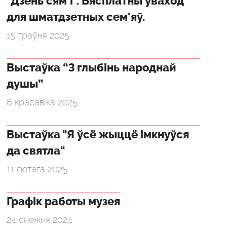
"Дзень сям'і". Бясплатны ўваход
для шматдзетных сем'яў.
15 траўня 2025
Выстаўка “З глыбінь народнай
душы”
8 красавіка 2025
Выстаўка "Я ўсё жыццё імкнуўся
да святла"
11 лютага 2025
Графік работы музея
24 снежня 2024