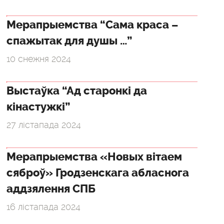
Мерапрыемства “Сама краса –
спажытак для душы …”
10 снежня 2024
Выстаўка “Ад старонкі да
кінастужкі”
27 лістапада 2024
Мерапрыемства «Новых вітаем
сяброў» Гродзенскага абласнога
аддзялення СПБ
16 лістапада 2024