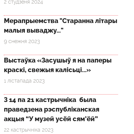
2 студзеня 2024
Мерапрыемства "Старанна літары
малыя вываджу…"
9 снежня 2023
Выстаўка «Засушыў я на паперы
краскі, свежыя калісьці...»
1 лістапада 2023
З 14 па 21 кастрычніка была
праведзена рэспубліканская
акцыя “У музей усёй сям’ёй”
22 кастрычніка 2023