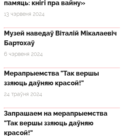
памяць: кнігі пра вайну»
13 чэрвеня 2024
Музей наведаў Віталій Мікалаевіч
Бартохаў
6 чэрвеня 2024
Мерапрыемства "Так вершы
ззяюць даўняю красой!"
24 траўня 2024
Запрашаем на мерапрыемства
"Так вершы ззяюць даўняю
красой!"