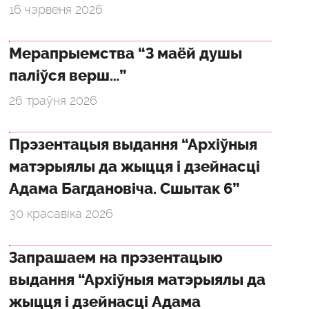
16 чэрвеня 2026
Мерапрыемства “З маёй душы
паліўся верш…”
26 траўня 2026
Прэзентацыя выдання “Архіўныя
матэрыялы да жыцця і дзейнасці
Адама Багдановіча. Сшытак 6”
30 красавіка 2026
Запрашаем на прэзентацыю
выдання “Архіўныя матэрыялы да
жыцця і дзейнасці Адама