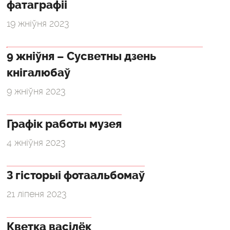
фатаграфіі
19 жніўня 2023
9 жніўня – Сусветны дзень
кнігалюбаў
9 жніўня 2023
Графік работы музея
4 жніўня 2023
З гісторыі фотаальбомаў
21 ліпеня 2023
Кветка васілёк