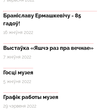
Браніславу Ермашкевічу - 85
гадоў!
16 жніўня 2022
Выстаўка «Яшчэ раз пра вечнае»
7 жніўня 2022
Госці музея
5 жніўня 2022
Графік работы музея
29 чэрвеня 2022