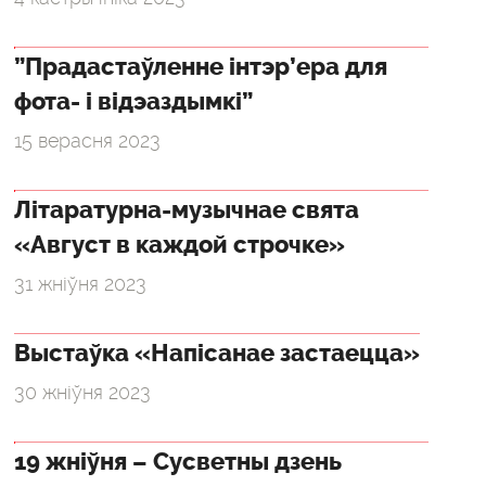
”Прадастаўленне інтэр’ера для
фота- і відэаздымкі”
15 верасня 2023
Літаратурна-музычнае свята
«Август в каждой строчке»
31 жніўня 2023
Выстаўка «Напісанае застаецца»
30 жніўня 2023
19 жніўня – Сусветны дзень