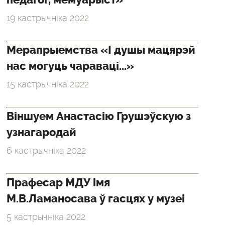
педагог, мемуарыст»
19 кастрычніка 2022
Мерапрыемства «І душы мацярэй
нас могуць чараваці...»
15 кастрычніка 2022
Віншуем Анастасію Грушэўскую з
узнагародай
6 кастрычніка 2022
Прафесар МДУ імя
М.В.Ламаносава ў гасцях у музеі
5 кастрычніка 2022