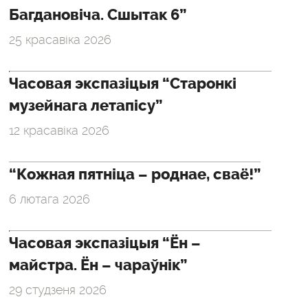
Багдановіча. Сшытак 6”
25 красавіка 2026
Часовая экспазіцыя “Старонкі
музейнага летапісу”
12 красавіка 2026
“Кожная пятніца – роднае, сваё!”
6 лютага 2026
Часовая экспазіцыя “Ён –
майстра. Ён – чараўнік”
29 студзеня 2026