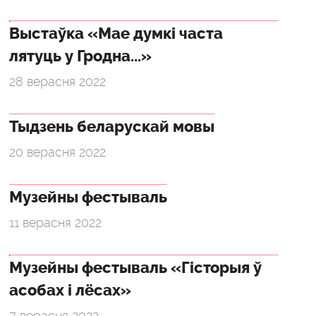
Выстаўка «Мае думкі часта
лятуць у Гродна...»
28 верасня 2022
Тыдзень беларускай мовы
20 верасня 2022
Музейны фестываль
11 верасня 2022
Музейны фестываль «Гісторыя ў
асобах і лёсах»
7 верасня 2022