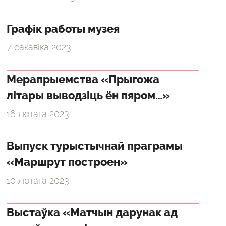
Графік работы музея
7 сакавіка 2023
Мерапрыемства «Прыгожа
літары выводзіць ён пяром…»
16 лютага 2023
Выпуск турыстычнай праграмы
«Маршрут построен»
10 лютага 2023
Выстаўка «Матчын дарунак ад