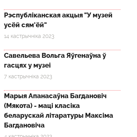
Рэспубліканская акцыя "У музей
усёй сям'ёй"
14 кастрычніка 2023
Савельева Вольга Яўгенаўна ў
гасцях у музеі
7 кастрычніка 2023
Марыя Апанасаўна Багдановіч
(Мякота) - маці класіка
беларускай літаратуры Максіма
Багдановіча
4 кастрычніка 2023