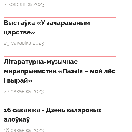
7 красавіка 2023
Выстаўка «У зачараваным
царстве»
29 сакавіка 2023
Літаратурна-музычнае
мерапрыемства «Паэзія – мой лёс
і вырай»
22 сакавіка 2023
16 сакавіка - Дзень каляровых
алоўкаў
16 сакавіка 2023