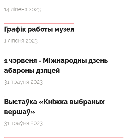
14 ліпеня 2023
Графік работы музея
1 ліпеня 2023
1 чэрвеня - Міжнародны дзень
абароны дзяцей
31 траўня 2023
Выстаўка «Кніжка выбраных
вершаў»
31 траўня 2023