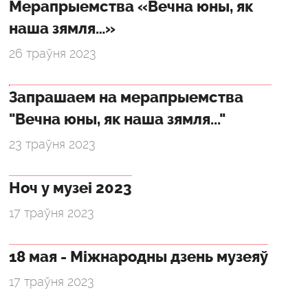
Мерапрыемства «Вечна юны, як
наша зямля…»
26 траўня 2023
Запрашаем на мерапрыемства
"Вечна юны, як наша зямля..."
23 траўня 2023
Ноч у музеі 2023
17 траўня 2023
18 мая - Міжнародны дзень музеяў
17 траўня 2023