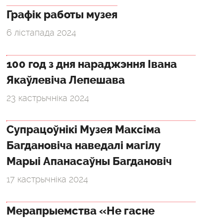
Графік работы музея
6 лістапада 2024
100 год з дня нараджэння Івана
Якаўлевіча Лепешава
23 кастрычніка 2024
Супрацоўнікі Музея Максіма
Багдановіча наведалі магілу
Марыі Апанасаўны Багдановіч
17 кастрычніка 2024
Мерапрыемства «Не гасне