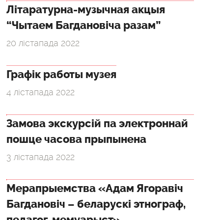
Літаратурна-музычная акцыя
“Чытаем Багдановіча разам”
20 лістапада 2022
Графік работы музея
4 лістапада 2022
Замова экскурсій па электроннай
пошце часова прыпынена
3 лістапада 2022
Мерапрыемства «Адам Ягоравіч
Багдановіч – беларускі этнограф,