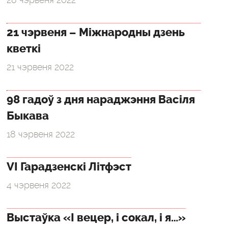
21 чэрвеня – Міжнародны дзень
кветкі
21 чэрвеня 2022
98 гадоў з дня нараджэння Васіля
Быкава
18 чэрвеня 2022
VI Гарадзенскі Літфэст
4 чэрвеня 2022
Выстаўка «І вецер, і сокал, і я…»