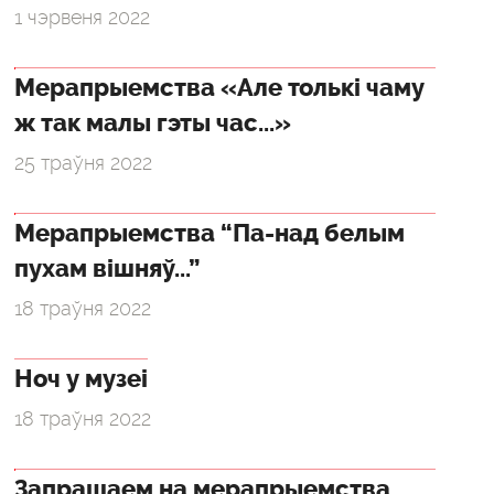
1 чэрвеня 2022
Мерапрыемства «Але толькі чаму
ж так малы гэты час...»
25 траўня 2022
Мерапрыемства “Па-над белым
пухам вішняў...”
18 траўня 2022
Ноч у музеі
18 траўня 2022
Запрашаем на мерапрыемства