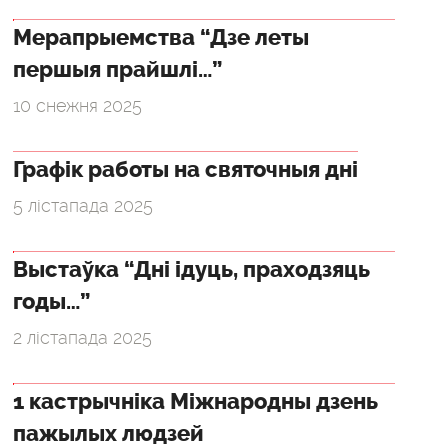
Мерапрыемства “Дзе леты
першыя прайшлі…”
10 снежня 2025
Графік работы на святочныя дні
5 лістапада 2025
Выстаўка “Дні ідуць, праходзяць
годы…”
2 лістапада 2025
1 кастрычніка Міжнародны дзень
пажылых людзей