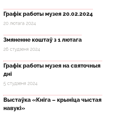
Графік работы музея 20.02.2024
20 лютага 2024
Змяненне коштаў з 1 лютага
26 студзеня 2024
Графік работы музея на святочныя
дні
5 студзеня 2024
Выстаўка «Кніга – крыніца чыстая
навукі»