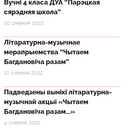
Вучні 4 класа ДУА “Парэцкая
сярэдняя школа”
20 снежня 2022
Літаратурна-музычнае
мерапрыемства “Чытаем
Багдановіча разам”
10 снежня 2022
Падведзены вынікі літаратурна-
музычнай акцыі «Чытаем
Багдановіча разам...»
4 снежня 2022