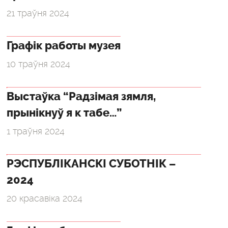
21 траўня 2024
Графік работы музея
10 траўня 2024
Выстаўка “Радзімая зямля,
прынікнуў я к табе…”
1 траўня 2024
РЭСПУБЛІКАНСКІ СУБОТНІК –
2024
20 красавіка 2024