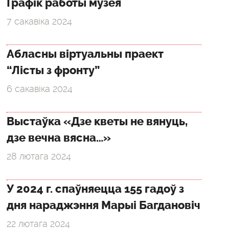
Графік работы музея
7 сакавіка 2024
Абласны віртуальны праект
“Лісты з фронту”
6 сакавіка 2024
Выстаўка «Дзе кветы не вянуць,
дзе вечна вясна…»
28 лютага 2024
У 2024 г. спаўняецца 155 гадоў з
дня нараджэння Марыі Багдановіч
22 лютага 2024