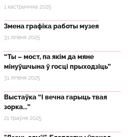
1 кастрычніка 2025
Змена графіка работы музея
31 ліпеня 2025
“Ты – мост, па якім да мяне
мінуўшчына ў госці прыходзіць”
31 ліпеня 2025
Выстаўка “І вечна гарыць твая
зорка…”
21 траўня 2025