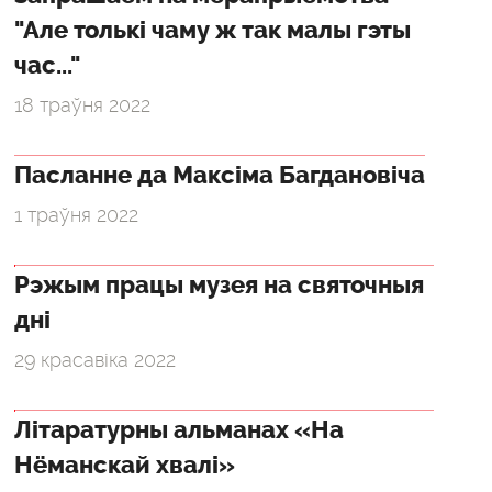
"Але толькі чаму ж так малы гэты
час..."
18 траўня 2022
Пасланне да Максіма Багдановіча
1 траўня 2022
Рэжым працы музея на святочныя
дні
29 красавіка 2022
Літаратурны альманах «На
Нёманскай хвалі»