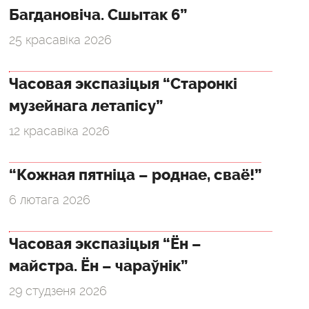
Багдановіча. Сшытак 6”
25 красавіка 2026
Часовая экспазіцыя “Старонкі
музейнага летапісу”
12 красавіка 2026
“Кожная пятніца – роднае, сваё!”
6 лютага 2026
Часовая экспазіцыя “Ён –
майстра. Ён – чараўнік”
29 студзеня 2026