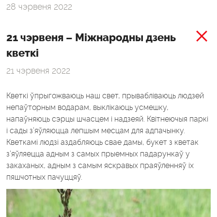
28 чэрвеня 2022
21 чэрвеня – Міжнародны дзень
кветкі
21 чэрвеня 2022
Кветкі ўпрыгожваюць наш свет, прывабліваюць людзей
непаўторным водарам, выклікаюць усмешку,
напаўняюць сэрцы шчасцем і надзеяй. Квітнеючыя паркі
і сады з’яўляюцца лепшым месцам для адпачынку.
Кветкамі людзі аздабляюць свае дамы, букет з кветак
з’яўляецца адным з самых прыемных падарункаў у
закаханых, адным з самым яскравых праяўленняў іх
пяшчотных пачуццяў.