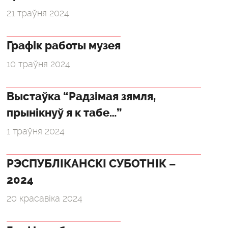
21 траўня 2024
Графік работы музея
10 траўня 2024
Выстаўка “Радзімая зямля,
прынікнуў я к табе…”
1 траўня 2024
РЭСПУБЛІКАНСКІ СУБОТНІК –
2024
20 красавіка 2024