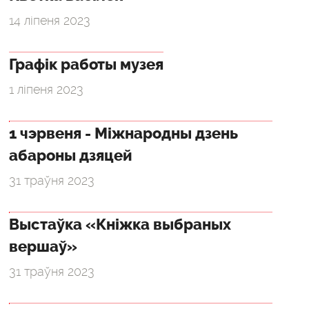
14 ліпеня 2023
Графік работы музея
1 ліпеня 2023
1 чэрвеня - Міжнародны дзень
абароны дзяцей
31 траўня 2023
Выстаўка «Кніжка выбраных
вершаў»
31 траўня 2023