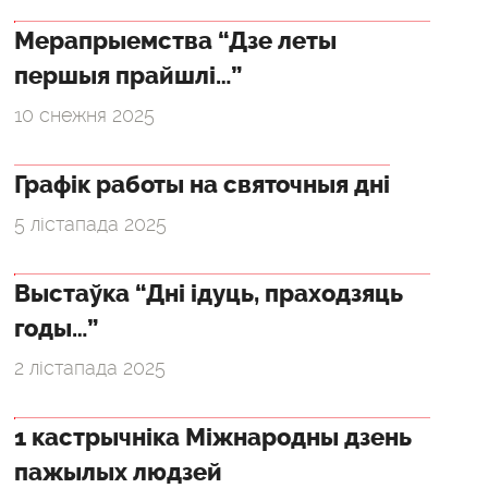
Мерапрыемства “Дзе леты
першыя прайшлі…”
10 снежня 2025
Графік работы на святочныя дні
5 лістапада 2025
Выстаўка “Дні ідуць, праходзяць
годы…”
2 лістапада 2025
1 кастрычніка Міжнародны дзень
пажылых людзей