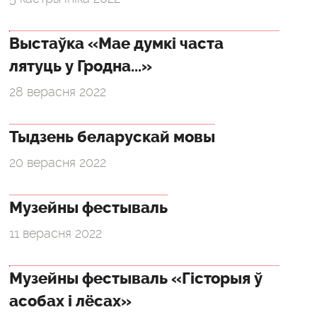
Выстаўка «Мае думкі часта
лятуць у Гродна...»
28 верасня 2022
Тыдзень беларускай мовы
20 верасня 2022
Музейны фестываль
11 верасня 2022
Музейны фестываль «Гісторыя ў
асобах і лёсах»