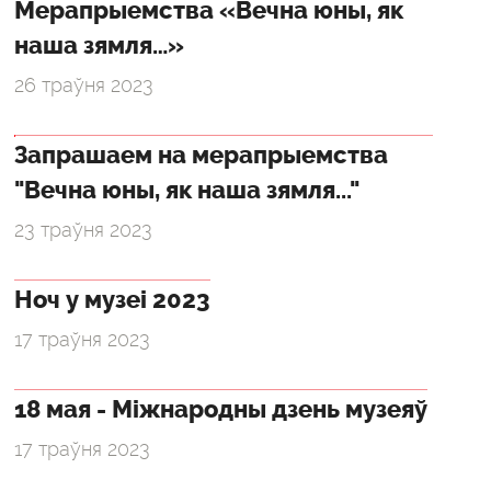
Мерапрыемства «Вечна юны, як
наша зямля…»
26 траўня 2023
Запрашаем на мерапрыемства
"Вечна юны, як наша зямля..."
23 траўня 2023
Ноч у музеі 2023
17 траўня 2023
18 мая - Міжнародны дзень музеяў
17 траўня 2023