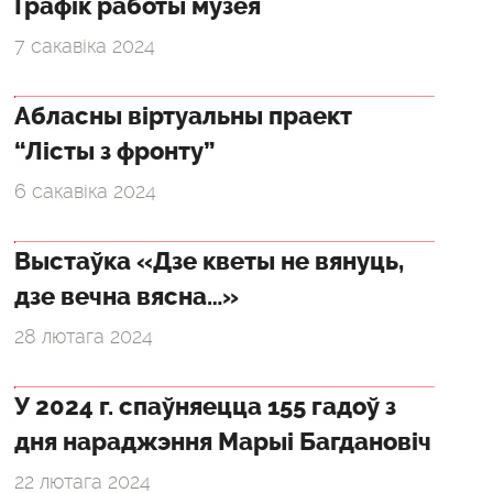
Графік работы музея
7 сакавіка 2024
Абласны віртуальны праект
“Лісты з фронту”
6 сакавіка 2024
Выстаўка «Дзе кветы не вянуць,
дзе вечна вясна…»
28 лютага 2024
У 2024 г. спаўняецца 155 гадоў з
дня нараджэння Марыі Багдановіч
22 лютага 2024