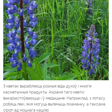
З кветак вырабляюць розныя віды духоў і многія
касметычныя прадукты. Акрамя таго кветкі
выкарыстоўваюцца і ў медыцыне. Напрыклад, з лотасу
робяць лекі, якія могуць вылечыць ліхаманку, а таксама
сіроп ад моцнага кашлю.