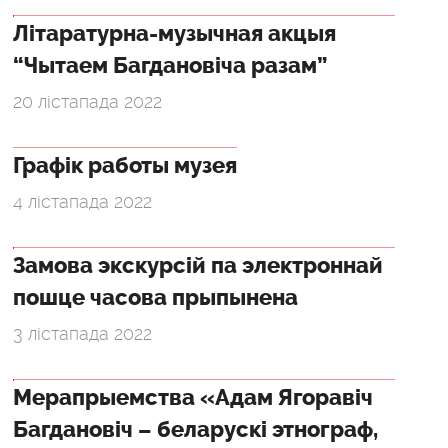
Літаратурна-музычная акцыя
“Чытаем Багдановіча разам”
20 лістапада 2022
Графік работы музея
4 лістапада 2022
Замова экскурсій па электроннай
пошце часова прыпынена
3 лістапада 2022
Мерапрыемства «Адам Ягоравіч
Багдановіч – беларускі этнограф,