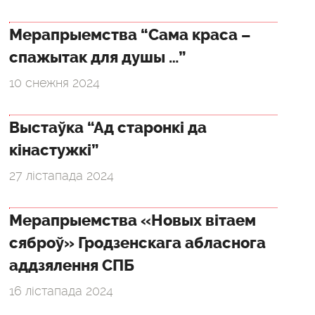
Мерапрыемства “Сама краса –
спажытак для душы …”
10 снежня 2024
Выстаўка “Ад старонкі да
кінастужкі”
27 лістапада 2024
Мерапрыемства «Новых вітаем
сяброў» Гродзенскага абласнога
аддзялення СПБ
16 лістапада 2024