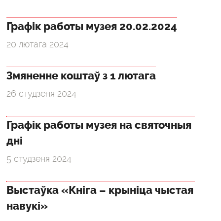
Графік работы музея 20.02.2024
20 лютага 2024
Змяненне коштаў з 1 лютага
26 студзеня 2024
Графік работы музея на святочныя
дні
5 студзеня 2024
Выстаўка «Кніга – крыніца чыстая
навукі»