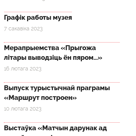
Графік работы музея
7 сакавіка 2023
Мерапрыемства «Прыгожа
літары выводзіць ён пяром…»
16 лютага 2023
Выпуск турыстычнай праграмы
«Маршрут построен»
10 лютага 2023
Выстаўка «Матчын дарунак ад