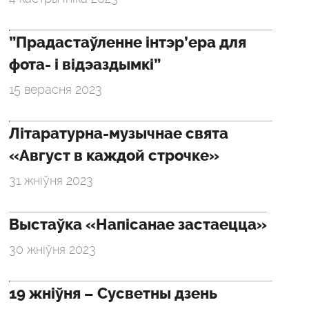
”Прадастаўленне інтэр’ера для
фота- і відэаздымкі”
15 верасня 2023
Літаратурна-музычнае свята
«Август в каждой строчке»
31 жніўня 2023
Выстаўка «Напісанае застаецца»
30 жніўня 2023
19 жніўня – Сусветны дзень