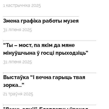
1 кастрычніка 2025
Змена графіка работы музея
31 ліпеня 2025
“Ты – мост, па якім да мяне
мінуўшчына ў госці прыходзіць”
31 ліпеня 2025
Выстаўка “І вечна гарыць твая
зорка…”
21 траўня 2025