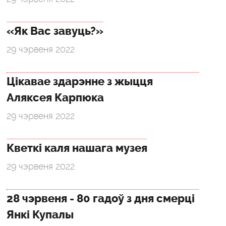
«Як Вас завуць?»
29 чэрвеня 2022
Цікавае здарэнне з жыцця
Аляксея Карпюка
29 чэрвеня 2022
Кветкі каля нашага музея
29 чэрвеня 2022
28 чэрвеня - 80 гадоў з дня смерці
Янкі Купалы