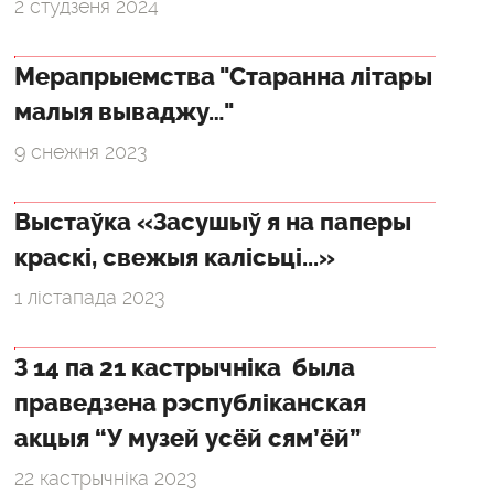
2 студзеня 2024
Мерапрыемства "Старанна літары
малыя вываджу…"
9 снежня 2023
Выстаўка «Засушыў я на паперы
краскі, свежыя калісьці...»
1 лістапада 2023
З 14 па 21 кастрычніка была
праведзена рэспубліканская
акцыя “У музей усёй сям’ёй”
22 кастрычніка 2023