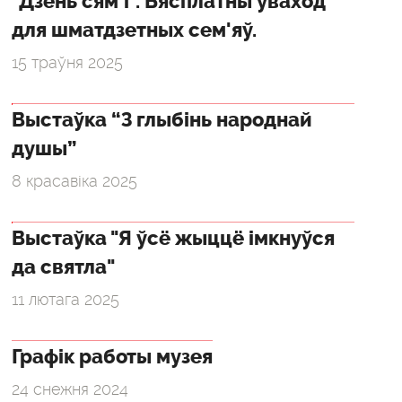
"Дзень сям'і". Бясплатны ўваход
для шматдзетных сем'яў.
15 траўня 2025
Выстаўка “З глыбінь народнай
душы”
8 красавіка 2025
Выстаўка "Я ўсё жыццё імкнуўся
да святла"
11 лютага 2025
Графік работы музея
24 снежня 2024