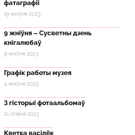
фатаграфіі
19 жніўня 2023
9 жніўня – Сусветны дзень
кнігалюбаў
9 жніўня 2023
Графік работы музея
4 жніўня 2023
З гісторыі фотаальбомаў
21 ліпеня 2023
Кветка васілёк