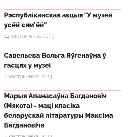
Рэспубліканская акцыя "У музей
усёй сям'ёй"
14 кастрычніка 2023
Савельева Вольга Яўгенаўна ў
гасцях у музеі
7 кастрычніка 2023
Марыя Апанасаўна Багдановіч
(Мякота) - маці класіка
беларускай літаратуры Максіма
Багдановіча
4 кастрычніка 2023