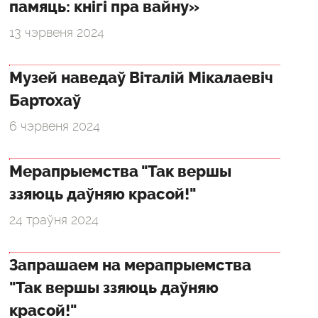
памяць: кнігі пра вайну»
13 чэрвеня 2024
Музей наведаў Віталій Мікалаевіч
Бартохаў
6 чэрвеня 2024
Мерапрыемства "Так вершы
ззяюць даўняю красой!"
24 траўня 2024
Запрашаем на мерапрыемства
"Так вершы ззяюць даўняю
красой!"