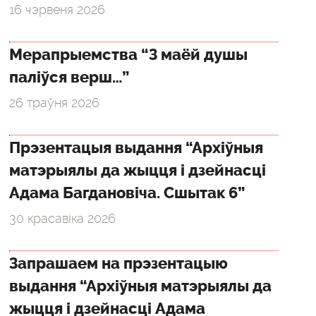
16 чэрвеня 2026
Мерапрыемства “З маёй душы
паліўся верш…”
26 траўня 2026
Прэзентацыя выдання “Архіўныя
матэрыялы да жыцця і дзейнасці
Адама Багдановіча. Сшытак 6”
30 красавіка 2026
Запрашаем на прэзентацыю
выдання “Архіўныя матэрыялы да
жыцця і дзейнасці Адама