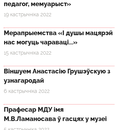
педагог, мемуарыст»
19 кастрычніка 2022
Мерапрыемства «І душы мацярэй
нас могуць чараваці...»
15 кастрычніка 2022
Віншуем Анастасію Грушэўскую з
узнагародай
6 кастрычніка 2022
Прафесар МДУ імя
М.В.Ламаносава ў гасцях у музеі
5 кастрычніка 2022