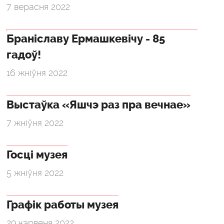
7 верасня 2022
Браніславу Ермашкевічу - 85
гадоў!
16 жніўня 2022
Выстаўка «Яшчэ раз пра вечнае»
7 жніўня 2022
Госці музея
5 жніўня 2022
Графік работы музея
29 чэрвеня 2022