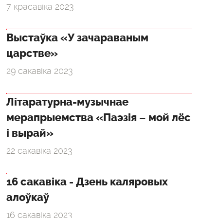
7 красавіка 2023
Выстаўка «У зачараваным
царстве»
29 сакавіка 2023
Літаратурна-музычнае
мерапрыемства «Паэзія – мой лёс
і вырай»
22 сакавіка 2023
16 сакавіка - Дзень каляровых
алоўкаў
16 сакавіка 2023