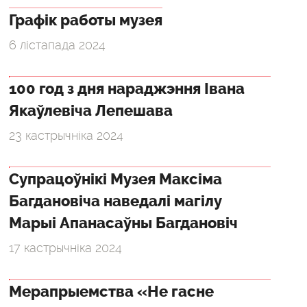
Графік работы музея
6 лістапада 2024
100 год з дня нараджэння Івана
Якаўлевіча Лепешава
23 кастрычніка 2024
Супрацоўнікі Музея Максіма
Багдановіча наведалі магілу
Марыі Апанасаўны Багдановіч
17 кастрычніка 2024
Мерапрыемства «Не гасне