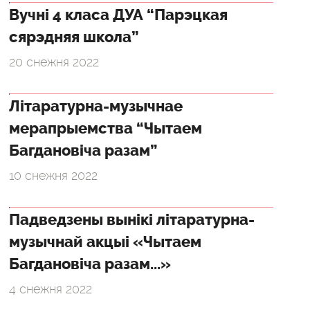
Вучні 4 класа ДУА “Парэцкая
сярэдняя школа”
20 снежня 2022
Літаратурна-музычнае
мерапрыемства “Чытаем
Багдановіча разам”
10 снежня 2022
Падведзены вынікі літаратурна-
музычнай акцыі «Чытаем
Багдановіча разам...»
4 снежня 2022