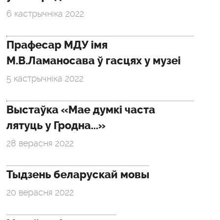
6 кастрычніка 2022
Прафесар МДУ імя
М.В.Ламаносава ў гасцях у музеі
5 кастрычніка 2022
Выстаўка «Мае думкі часта
лятуць у Гродна...»
28 верасня 2022
Тыдзень беларускай мовы
20 верасня 2022