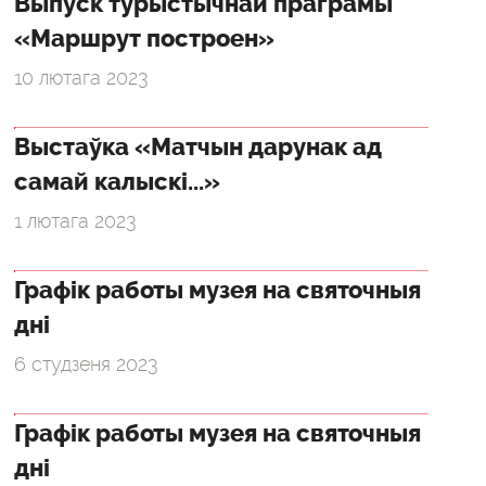
Выпуск турыстычнай праграмы
«Маршрут построен»
10 лютага 2023
Выстаўка «Матчын дарунак ад
самай калыскі...»
1 лютага 2023
Графік работы музея на святочныя
дні
6 студзеня 2023
Графік работы музея на святочныя
дні