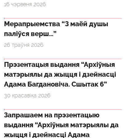
16 чэрвеня 2026
Мерапрыемства “З маёй душы
паліўся верш…”
26 траўня 2026
Прэзентацыя выдання “Архіўныя
матэрыялы да жыцця і дзейнасці
Адама Багдановіча. Сшытак 6”
30 красавіка 2026
Запрашаем на прэзентацыю
выдання “Архіўныя матэрыялы да
жыцця і дзейнасці Адама