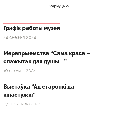
Згарнуць
Графік работы музея
24 снежня 2024
Мерапрыемства “Сама краса –
спажытак для душы …”
10 снежня 2024
Выстаўка “Ад старонкі да
кінастужкі”
27 лістапада 2024