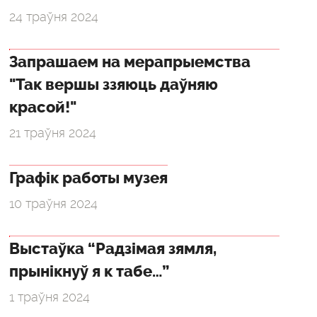
24 траўня 2024
Запрашаем на мерапрыемства
"Так вершы ззяюць даўняю
красой!"
21 траўня 2024
Графік работы музея
10 траўня 2024
Выстаўка “Радзімая зямля,
прынікнуў я к табе…”
1 траўня 2024