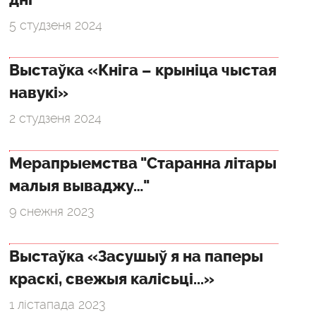
5 студзеня 2024
Выстаўка «Кніга – крыніца чыстая
навукі»
2 студзеня 2024
Мерапрыемства "Старанна літары
малыя вываджу…"
9 снежня 2023
Выстаўка «Засушыў я на паперы
краскі, свежыя калісьці...»
1 лістапада 2023