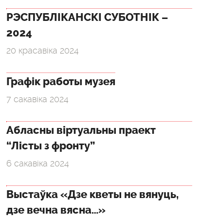
РЭСПУБЛІКАНСКІ СУБОТНІК –
2024
20 красавіка 2024
Графік работы музея
7 сакавіка 2024
Абласны віртуальны праект
“Лісты з фронту”
6 сакавіка 2024
Выстаўка «Дзе кветы не вянуць,
дзе вечна вясна…»