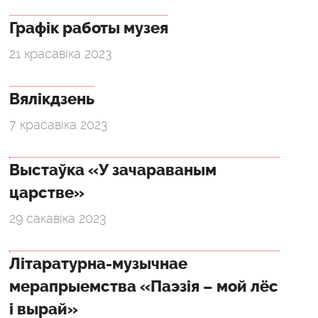
Графік работы музея
21 красавіка 2023
Вялікдзень
7 красавіка 2023
Выстаўка «У зачараваным
царстве»
29 сакавіка 2023
Літаратурна-музычнае
мерапрыемства «Паэзія – мой лёс
і вырай»