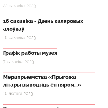
22 сакавіка 2023
16 сакавіка - Дзень каляровых
алоўкаў
16 сакавіка 2023
Графік работы музея
7 сакавіка 2023
Мерапрыемства «Прыгожа
літары выводзіць ён пяром…»
16 лютага 2023