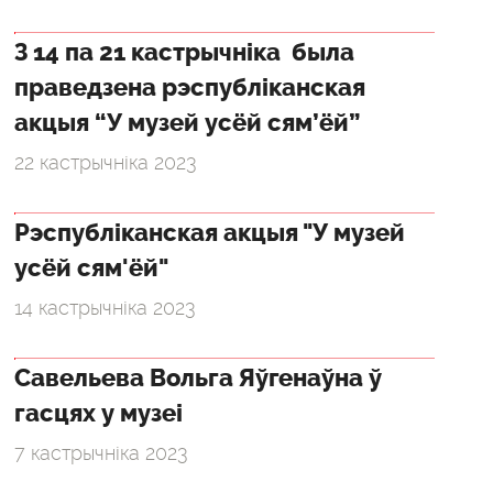
З 14 па 21 кастрычніка была
праведзена рэспубліканская
акцыя “У музей усёй сям’ёй”
22 кастрычніка 2023
Рэспубліканская акцыя "У музей
усёй сям'ёй"
14 кастрычніка 2023
Савельева Вольга Яўгенаўна ў
гасцях у музеі
7 кастрычніка 2023