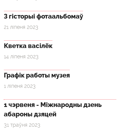
З гісторыі фотаальбомаў
21 ліпеня 2023
Кветка васілёк
14 ліпеня 2023
Графік работы музея
1 ліпеня 2023
1 чэрвеня - Міжнародны дзень
абароны дзяцей
31 траўня 2023