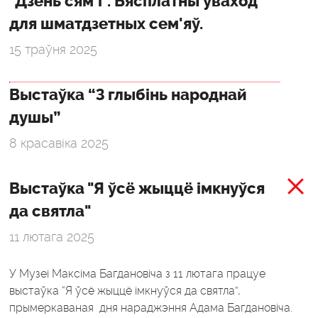
"Дзень сям'і". Бясплатны ўваход
для шматдзетных сем'яў.
15 траўня 2025
Выстаўка “З глыбінь народнай
душы”
8 красавіка 2025
Выстаўка "Я ўсё жыццё імкнуўся
да святла"
11 лютага 2025
У Музеі Максіма Багдановіча з 11 лютага працуе
выстаўка “Я ўсё жыццё імкнуўся да святла”,
прымеркаваная дня нараджэння Адама Багдановіча.