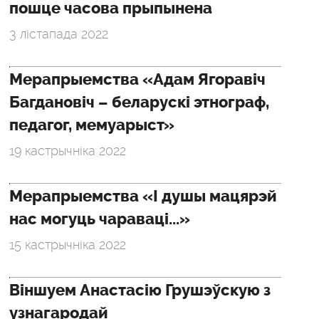
пошце часова прыпынена
3 лістапада 2022
Мерапрыемства «Адам Ягоравіч
Багдановіч – беларускі этнограф,
педагог, мемуарыст»
19 кастрычніка 2022
Мерапрыемства «І душы мацярэй
нас могуць чараваці...»
15 кастрычніка 2022
Віншуем Анастасію Грушэўскую з
узнагародай