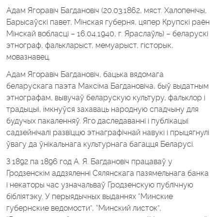
Адам Ягоравіч Багдановіч (20.03.1862, мяст. Халопенічы,
Барысаўскі павет, Мінская губерня, цяпер Крупскі раён
Мінскай вобласці – 16.04.1940, г. Яраслаўль) – беларускі
этнограф, фалькларыст, мемуарыст, гісторык,
мовазнавец.
Адам Ягоравіч Багдановіч, бацька вядомага
беларускага паэта Максіма Багдановіча, быў выдатным
этнографам, вывучаў беларускую культуру, фальклор і
традыцыі, імкнуўся захаваць народную спадчыну для
будучых пакаленняў. Яго даследаванні і публікацыі
садзейнічалі развіццю этнаграфічнай навукі і прыцягнулі
ўвагу да ўнікальнага культурнага багацця Беларусі.
З 1892 па 1896 год А. Я. Багдановіч працаваў у
Гродзенскім аддзяленні Сялянскага пазямельнага банка
і некаторы час узначальваў Гродзенскую публічную
бібліятэку. У перыядычных выданнях “Минские
губернские ведомости”, “Минский листок”,