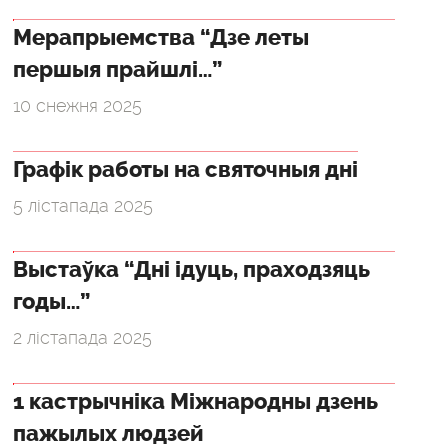
Мерапрыемства “Дзе леты
першыя прайшлі…”
10 снежня 2025
Графік работы на святочныя дні
5 лістапада 2025
Выстаўка “Дні ідуць, праходзяць
годы…”
2 лістапада 2025
1 кастрычніка Міжнародны дзень
пажылых людзей