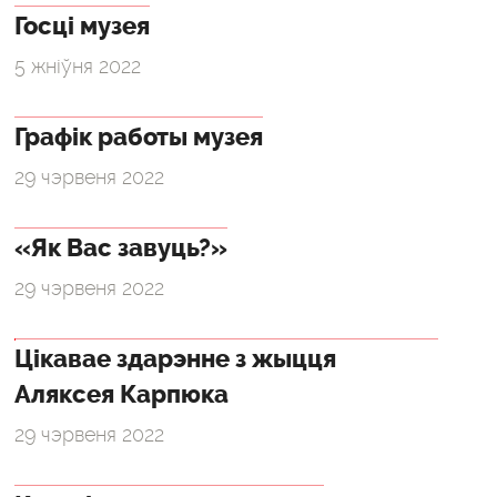
Госці музея
5 жніўня 2022
Графік работы музея
29 чэрвеня 2022
«Як Вас завуць?»
29 чэрвеня 2022
Цікавае здарэнне з жыцця
Аляксея Карпюка
29 чэрвеня 2022