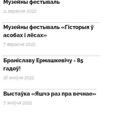
Музейны фестываль
11 верасня 2022
Музейны фестываль «Гісторыя ў
асобах і лёсах»
7 верасня 2022
Браніславу Ермашкевічу - 85
гадоў!
16 жніўня 2022
Выстаўка «Яшчэ раз пра вечнае»
7 жніўня 2022