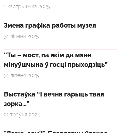
1 кастрычніка 2025
Змена графіка работы музея
31 ліпеня 2025
“Ты – мост, па якім да мяне
мінуўшчына ў госці прыходзіць”
31 ліпеня 2025
Выстаўка “І вечна гарыць твая
зорка…”
21 траўня 2025