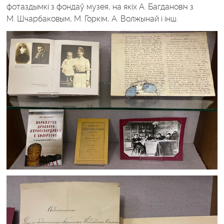
фотаздымкі з фондаў музея, на якіх А. Багдановіч з
М. Шчарбаковым, М. Горкім, А. Волжынай і інш.