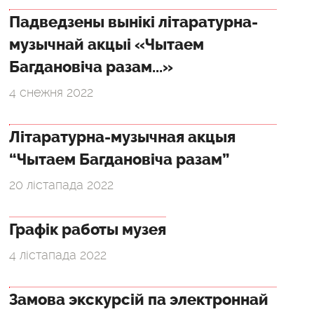
Падведзены вынікі літаратурна-
музычнай акцыі «Чытаем
Багдановіча разам...»
4 снежня 2022
Літаратурна-музычная акцыя
“Чытаем Багдановіча разам”
20 лістапада 2022
Графік работы музея
4 лістапада 2022
Замова экскурсій па электроннай