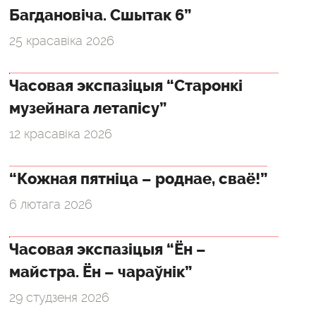
Багдановіча. Сшытак 6”
25 красавіка 2026
Часовая экспазіцыя “Старонкі
музейнага летапісу”
12 красавіка 2026
“Кожная пятніца – роднае, сваё!”
6 лютага 2026
Часовая экспазіцыя “Ён –
майстра. Ён – чараўнік”
29 студзеня 2026