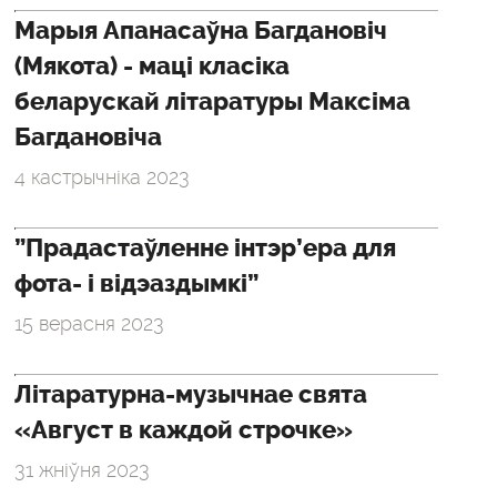
Марыя Апанасаўна Багдановіч
(Мякота) - маці класіка
беларускай літаратуры Максіма
Багдановіча
4 кастрычніка 2023
”Прадастаўленне інтэр’ера для
фота- і відэаздымкі”
15 верасня 2023
Літаратурна-музычнае свята
«Август в каждой строчке»
31 жніўня 2023