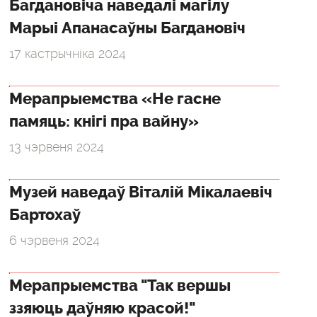
Багдановіча наведалі магілу
Марыі Апанасаўны Багдановіч
17 кастрычніка 2024
Мерапрыемства «Не гасне
памяць: кнігі пра вайну»
13 чэрвеня 2024
Музей наведаў Віталій Мікалаевіч
Бартохаў
6 чэрвеня 2024
Мерапрыемства "Так вершы
ззяюць даўняю красой!"