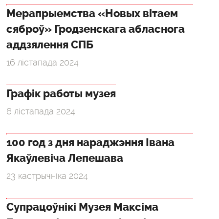
Мерапрыемства «Новых вітаем
сяброў» Гродзенскага абласнога
аддзялення СПБ
16 лістапада 2024
Графік работы музея
6 лістапада 2024
100 год з дня нараджэння Івана
Якаўлевіча Лепешава
23 кастрычніка 2024
Супрацоўнікі Музея Максіма