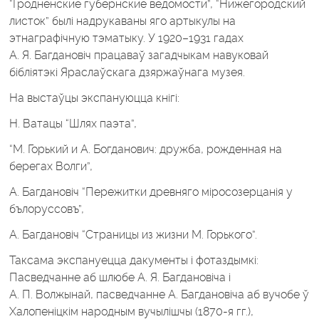
“Гродненские губернские ведомости”, “Нижегородский
листок” былі надрукаваны яго артыкулы на
этнаграфічную тэматыку. У 1920–1931 гадах
А. Я. Багдановіч працаваў загадчыкам навуковай
бібліятэкі Яраслаўскага дзяржаўнага музея.
На выстаўцы экспануюцца кнігі:
Н. Ватацы “Шлях паэта”,
“М. Горький и А. Богданович: дружба, рожденная на
берегах Волги”,
А. Багдановіч “Пережитки древняго міросозерцанія у
бълоруссовъ”,
А. Багдановіч “Страницы из жизни М. Горького”.
Таксама экспануецца дакументы і фотаздымкі:
Пасведчанне аб шлюбе А. Я. Багдановіча і
А. П. Волжынай, пасведчанне А. Багдановіча аб вучобе ў
Халопеніцкім народным вучылішчы (1870-я гг.),