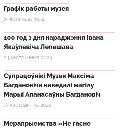
Графік работы музея
6 лістапада 2024
100 год з дня нараджэння Івана
Якаўлевіча Лепешава
23 кастрычніка 2024
Супрацоўнікі Музея Максіма
Багдановіча наведалі магілу
Марыі Апанасаўны Багдановіч
17 кастрычніка 2024
Мерапрыемства «Не гасне