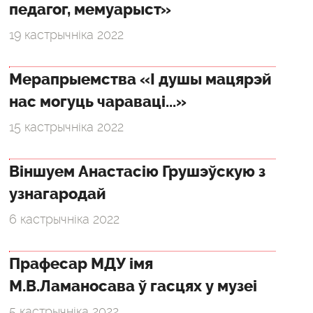
педагог, мемуарыст»
19 кастрычніка 2022
Мерапрыемства «І душы мацярэй
нас могуць чараваці...»
15 кастрычніка 2022
Віншуем Анастасію Грушэўскую з
узнагародай
6 кастрычніка 2022
Прафесар МДУ імя
М.В.Ламаносава ў гасцях у музеі
5 кастрычніка 2022