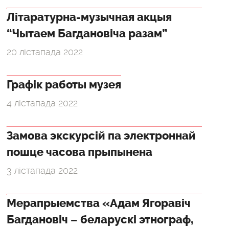
Літаратурна-музычная акцыя
“Чытаем Багдановіча разам”
20 лістапада 2022
Графік работы музея
4 лістапада 2022
Замова экскурсій па электроннай
пошце часова прыпынена
3 лістапада 2022
Мерапрыемства «Адам Ягоравіч
Багдановіч – беларускі этнограф,