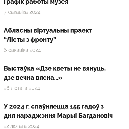
Графік работы музея
7 сакавіка 2024
Абласны віртуальны праект
“Лісты з фронту”
6 сакавіка 2024
Выстаўка «Дзе кветы не вянуць,
дзе вечна вясна…»
28 лютага 2024
У 2024 г. спаўняецца 155 гадоў з
дня нараджэння Марыі Багдановіч
22 лютага 2024