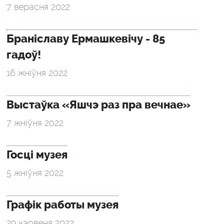
7 верасня 2022
Браніславу Ермашкевічу - 85
гадоў!
16 жніўня 2022
Выстаўка «Яшчэ раз пра вечнае»
7 жніўня 2022
Госці музея
5 жніўня 2022
Графік работы музея
29 чэрвеня 2022