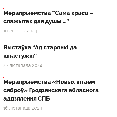
Мерапрыемства “Сама краса –
спажытак для душы …”
10 снежня 2024
Выстаўка “Ад старонкі да
кінастужкі”
27 лістапада 2024
Мерапрыемства «Новых вітаем
сяброў» Гродзенскага абласнога
аддзялення СПБ
16 лістапада 2024