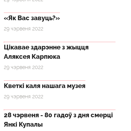
«Як Вас завуць?»
29 чэрвеня 2022
Цікавае здарэнне з жыцця
Аляксея Карпюка
29 чэрвеня 2022
Кветкі каля нашага музея
29 чэрвеня 2022
28 чэрвеня - 80 гадоў з дня смерці
Янкі Купалы