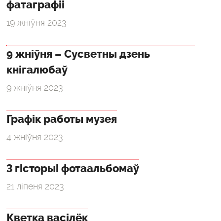
фатаграфіі
19 жніўня 2023
9 жніўня – Сусветны дзень
кнігалюбаў
9 жніўня 2023
Графік работы музея
4 жніўня 2023
З гісторыі фотаальбомаў
21 ліпеня 2023
Кветка васілёк