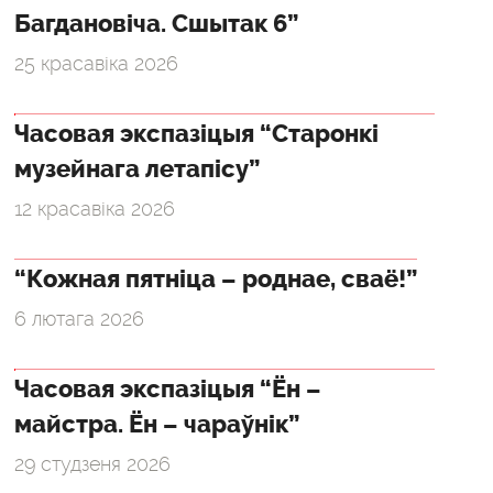
Багдановіча. Сшытак 6”
25 красавіка 2026
Часовая экспазіцыя “Старонкі
музейнага летапісу”
12 красавіка 2026
“Кожная пятніца – роднае, сваё!”
6 лютага 2026
Часовая экспазіцыя “Ён –
майстра. Ён – чараўнік”
29 студзеня 2026