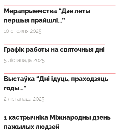
Мерапрыемства “Дзе леты
першыя прайшлі…”
10 снежня 2025
Графік работы на святочныя дні
5 лістапада 2025
Выстаўка “Дні ідуць, праходзяць
годы…”
2 лістапада 2025
1 кастрычніка Міжнародны дзень
пажылых людзей