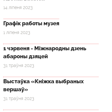
14 ліпеня 2023
Графік работы музея
1 ліпеня 2023
1 чэрвеня - Міжнародны дзень
абароны дзяцей
31 траўня 2023
Выстаўка «Кніжка выбраных
вершаў»
31 траўня 2023