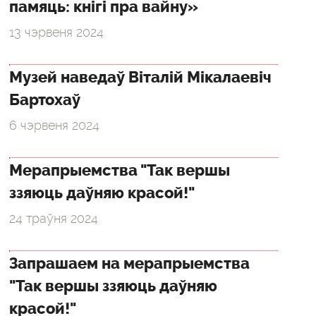
памяць: кнігі пра вайну»
13 чэрвеня 2024
Музей наведаў Віталій Мікалаевіч
Бартохаў
6 чэрвеня 2024
Мерапрыемства "Так вершы
ззяюць даўняю красой!"
24 траўня 2024
Запрашаем на мерапрыемства
"Так вершы ззяюць даўняю
красой!"