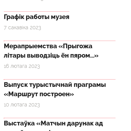
Графік работы музея
7 сакавіка 2023
Мерапрыемства «Прыгожа
літары выводзіць ён пяром…»
16 лютага 2023
Выпуск турыстычнай праграмы
«Маршрут построен»
10 лютага 2023
Выстаўка «Матчын дарунак ад