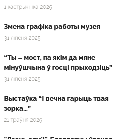
1 кастрычніка 2025
Змена графіка работы музея
31 ліпеня 2025
“Ты – мост, па якім да мяне
мінуўшчына ў госці прыходзіць”
31 ліпеня 2025
Выстаўка “І вечна гарыць твая
зорка…”
21 траўня 2025