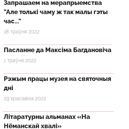
Запрашаем на мерапрыемства
"Але толькі чаму ж так малы гэты
час..."
18 траўня 2022
Пасланне да Максіма Багдановіча
1 траўня 2022
Рэжым працы музея на святочныя
дні
29 красавіка 2022
Літаратурны альманах «На
Нёманскай хвалі»