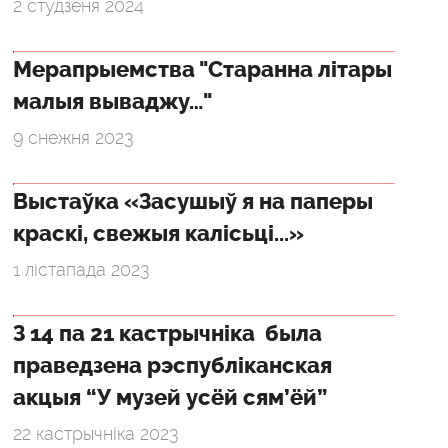
2 студзеня 2024
Мерапрыемства "Старанна літары
малыя вываджу…"
9 снежня 2023
Выстаўка «Засушыў я на паперы
краскі, свежыя калісьці...»
1 лістапада 2023
З 14 па 21 кастрычніка была
праведзена рэспубліканская
акцыя “У музей усёй сям’ёй”
22 кастрычніка 2023