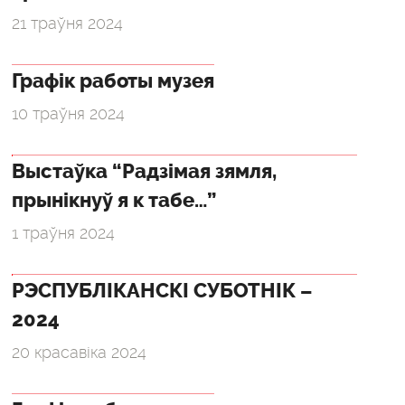
21 траўня 2024
Графік работы музея
10 траўня 2024
Выстаўка “Радзімая зямля,
прынікнуў я к табе…”
1 траўня 2024
РЭСПУБЛІКАНСКІ СУБОТНІК –
2024
20 красавіка 2024