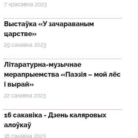
7 красавіка 2023
Выстаўка «У зачараваным
царстве»
29 сакавіка 2023
Літаратурна-музычнае
мерапрыемства «Паэзія – мой лёс
і вырай»
22 сакавіка 2023
16 сакавіка - Дзень каляровых
алоўкаў
16 сакавіка 2023