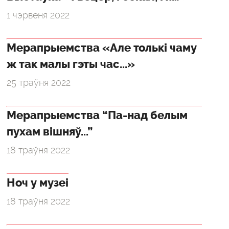
1 чэрвеня 2022
Мерапрыемства «Але толькі чаму
ж так малы гэты час...»
25 траўня 2022
Мерапрыемства “Па-над белым
пухам вішняў...”
18 траўня 2022
Ноч у музеі
18 траўня 2022