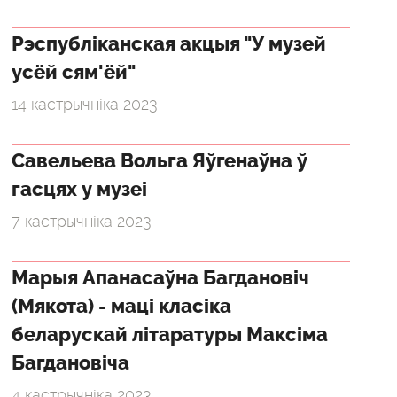
Рэспубліканская акцыя "У музей
усёй сям'ёй"
14 кастрычніка 2023
Савельева Вольга Яўгенаўна ў
гасцях у музеі
7 кастрычніка 2023
Марыя Апанасаўна Багдановіч
(Мякота) - маці класіка
беларускай літаратуры Максіма
Багдановіча
4 кастрычніка 2023