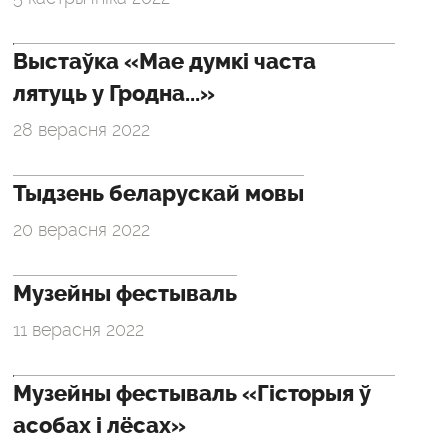
Выстаўка «Мае думкі часта
лятуць у Гродна...»
28 верасня 2022
Тыдзень беларускай мовы
20 верасня 2022
Музейны фестываль
11 верасня 2022
Музейны фестываль «Гісторыя ў
асобах і лёсах»