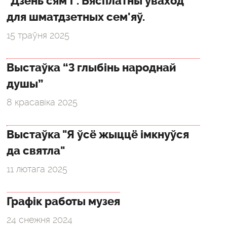
"Дзень сям'і". Бясплатны ўваход
для шматдзетных сем'яў.
15 траўня 2025
Выстаўка “З глыбінь народнай
душы”
8 красавіка 2025
Выстаўка "Я ўсё жыццё імкнуўся
да святла"
11 лютага 2025
Графік работы музея
24 снежня 2024