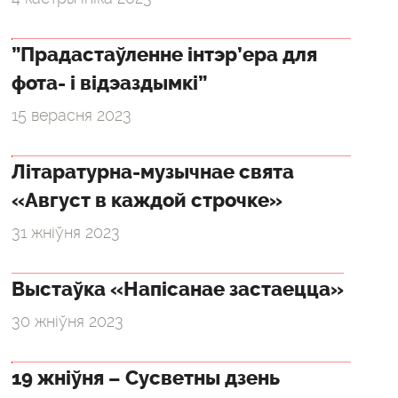
”Прадастаўленне інтэр’ера для
фота- і відэаздымкі”
15 верасня 2023
Літаратурна-музычнае свята
«Август в каждой строчке»
31 жніўня 2023
Выстаўка «Напісанае застаецца»
30 жніўня 2023
19 жніўня – Сусветны дзень