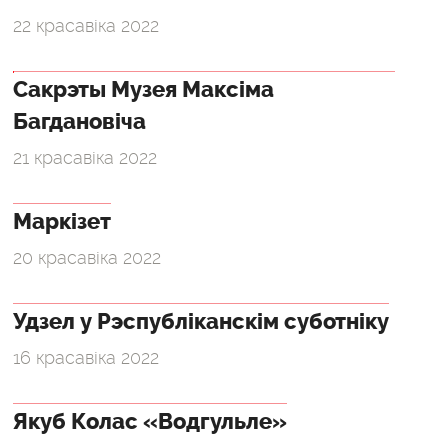
22 красавіка 2022
Сакрэты Музея Максіма
Багдановіча
21 красавіка 2022
Маркізет
20 красавіка 2022
Удзел у Рэспубліканскім суботніку
16 красавіка 2022
Якуб Колас «Водгульле»