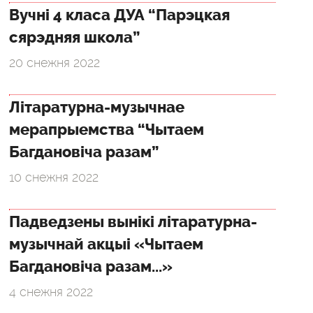
Вучні 4 класа ДУА “Парэцкая
сярэдняя школа”
20 снежня 2022
Літаратурна-музычнае
мерапрыемства “Чытаем
Багдановіча разам”
10 снежня 2022
Падведзены вынікі літаратурна-
музычнай акцыі «Чытаем
Багдановіча разам...»
4 снежня 2022