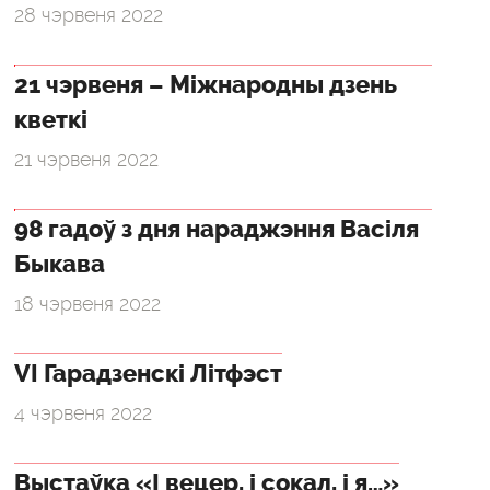
28 чэрвеня 2022
21 чэрвеня – Міжнародны дзень
кветкі
21 чэрвеня 2022
98 гадоў з дня нараджэння Васіля
Быкава
18 чэрвеня 2022
VI Гарадзенскі Літфэст
4 чэрвеня 2022
Выстаўка «І вецер, і сокал, і я…»