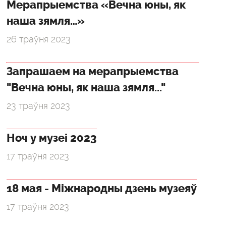
Мерапрыемства «Вечна юны, як
наша зямля…»
26 траўня 2023
Запрашаем на мерапрыемства
"Вечна юны, як наша зямля..."
23 траўня 2023
Ноч у музеі 2023
17 траўня 2023
18 мая - Міжнародны дзень музеяў
17 траўня 2023