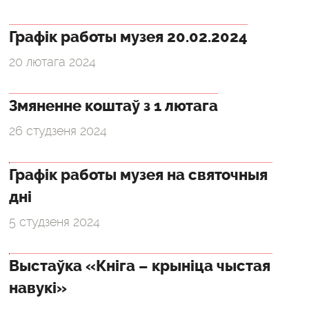
Графік работы музея 20.02.2024
20 лютага 2024
Змяненне коштаў з 1 лютага
26 студзеня 2024
Графік работы музея на святочныя
дні
5 студзеня 2024
Выстаўка «Кніга – крыніца чыстая
навукі»