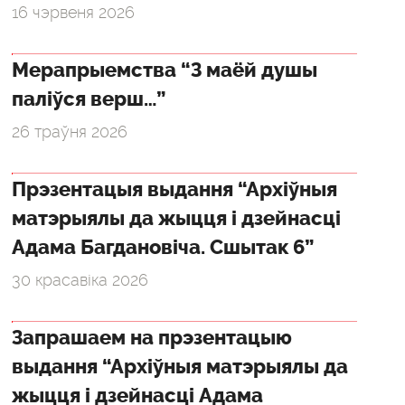
16 чэрвеня 2026
Мерапрыемства “З маёй душы
паліўся верш…”
26 траўня 2026
Прэзентацыя выдання “Архіўныя
матэрыялы да жыцця і дзейнасці
Адама Багдановіча. Сшытак 6”
30 красавіка 2026
Запрашаем на прэзентацыю
выдання “Архіўныя матэрыялы да
жыцця і дзейнасці Адама