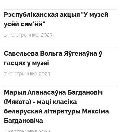
Рэспубліканская акцыя "У музей
усёй сям'ёй"
14 кастрычніка 2023
Савельева Вольга Яўгенаўна ў
гасцях у музеі
7 кастрычніка 2023
Марыя Апанасаўна Багдановіч
(Мякота) - маці класіка
беларускай літаратуры Максіма
Багдановіча
4 кастрычніка 2023