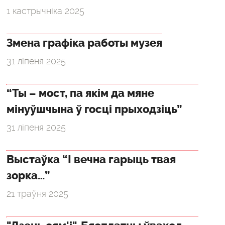
1 кастрычніка 2025
Змена графіка работы музея
31 ліпеня 2025
“Ты – мост, па якім да мяне
мінуўшчына ў госці прыходзіць”
31 ліпеня 2025
Выстаўка “І вечна гарыць твая
зорка…”
21 траўня 2025