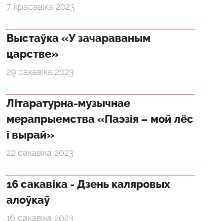
7 красавіка 2023
Выстаўка «У зачараваным
царстве»
29 сакавіка 2023
Літаратурна-музычнае
мерапрыемства «Паэзія – мой лёс
і вырай»
22 сакавіка 2023
16 сакавіка - Дзень каляровых
алоўкаў
16 сакавіка 2023