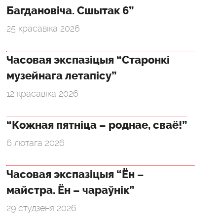
Багдановіча. Сшытак 6”
25 красавіка 2026
Часовая экспазіцыя “Старонкі
музейнага летапісу”
12 красавіка 2026
“Кожная пятніца – роднае, сваё!”
6 лютага 2026
Часовая экспазіцыя “Ён –
майстра. Ён – чараўнік”
29 студзеня 2026