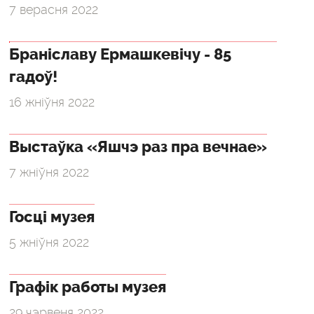
7 верасня 2022
Браніславу Ермашкевічу - 85
гадоў!
16 жніўня 2022
Выстаўка «Яшчэ раз пра вечнае»
7 жніўня 2022
Госці музея
5 жніўня 2022
Графік работы музея
29 чэрвеня 2022