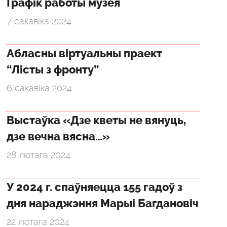
Графік работы музея
7 сакавіка 2024
Абласны віртуальны праект
“Лісты з фронту”
6 сакавіка 2024
Выстаўка «Дзе кветы не вянуць,
дзе вечна вясна…»
28 лютага 2024
У 2024 г. спаўняецца 155 гадоў з
дня нараджэння Марыі Багдановіч
22 лютага 2024