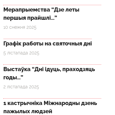
Мерапрыемства “Дзе леты
першыя прайшлі…”
10 снежня 2025
Графік работы на святочныя дні
5 лістапада 2025
Выстаўка “Дні ідуць, праходзяць
годы…”
2 лістапада 2025
1 кастрычніка Міжнародны дзень
пажылых людзей