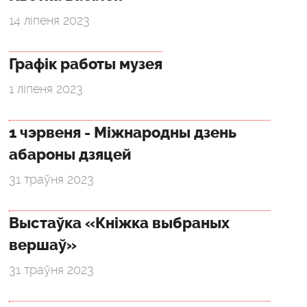
14 ліпеня 2023
Графік работы музея
1 ліпеня 2023
1 чэрвеня - Міжнародны дзень
абароны дзяцей
31 траўня 2023
Выстаўка «Кніжка выбраных
вершаў»
31 траўня 2023