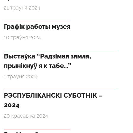
21 траўня 2024
Графік работы музея
10 траўня 2024
Выстаўка “Радзімая зямля,
прынікнуў я к табе…”
1 траўня 2024
РЭСПУБЛІКАНСКІ СУБОТНІК –
2024
20 красавіка 2024