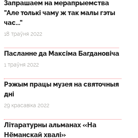
Запрашаем на мерапрыемства
"Але толькі чаму ж так малы гэты
час..."
18 траўня 2022
Пасланне да Максіма Багдановіча
1 траўня 2022
Рэжым працы музея на святочныя
дні
29 красавіка 2022
Літаратурны альманах «На
Нёманскай хвалі»