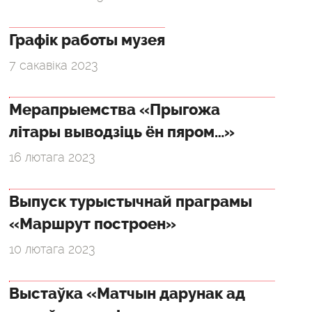
Графік работы музея
7 сакавіка 2023
Мерапрыемства «Прыгожа
літары выводзіць ён пяром…»
16 лютага 2023
Выпуск турыстычнай праграмы
«Маршрут построен»
10 лютага 2023
Выстаўка «Матчын дарунак ад