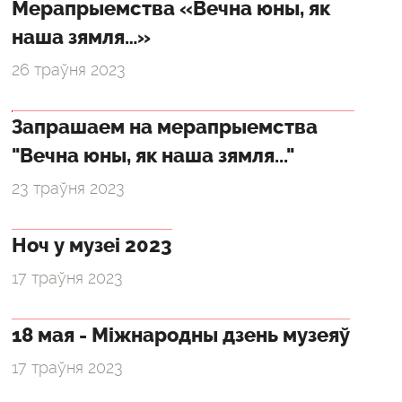
Мерапрыемства «Вечна юны, як
наша зямля…»
26 траўня 2023
Запрашаем на мерапрыемства
"Вечна юны, як наша зямля..."
23 траўня 2023
Ноч у музеі 2023
17 траўня 2023
18 мая - Міжнародны дзень музеяў
17 траўня 2023