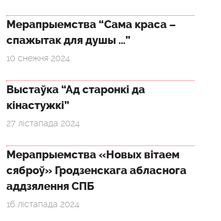
Мерапрыемства “Сама краса –
спажытак для душы …”
10 снежня 2024
Выстаўка “Ад старонкі да
кінастужкі”
27 лістапада 2024
Мерапрыемства «Новых вітаем
сяброў» Гродзенскага абласнога
аддзялення СПБ
16 лістапада 2024