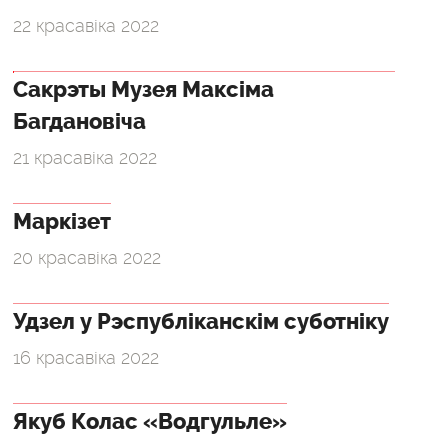
22 красавіка 2022
Сакрэты Музея Максіма
Багдановіча
21 красавіка 2022
Маркізет
20 красавіка 2022
Удзел у Рэспубліканскім суботніку
16 красавіка 2022
Якуб Колас «Водгульле»