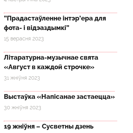
”Прадастаўленне інтэр’ера для
фота- і відэаздымкі”
15 верасня 2023
Літаратурна-музычнае свята
«Август в каждой строчке»
31 жніўня 2023
Выстаўка «Напісанае застаецца»
30 жніўня 2023
19 жніўня – Сусветны дзень