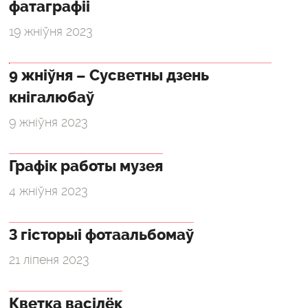
фатаграфіі
19 жніўня 2023
9 жніўня – Сусветны дзень
кнігалюбаў
9 жніўня 2023
Графік работы музея
4 жніўня 2023
З гісторыі фотаальбомаў
21 ліпеня 2023
Кветка васілёк