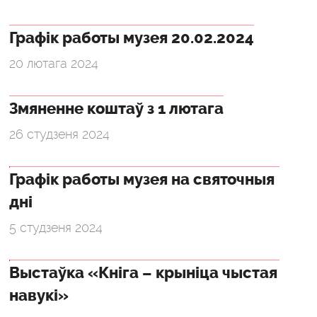
Графік работы музея 20.02.2024
20 лютага 2024
Змяненне коштаў з 1 лютага
26 студзеня 2024
Графік работы музея на святочныя
дні
5 студзеня 2024
Выстаўка «Кніга – крыніца чыстая
навукі»