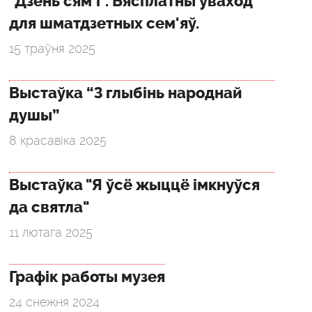
"Дзень сям'і". Бясплатны ўваход
для шматдзетных сем'яў.
15 траўня 2025
Выстаўка “З глыбінь народнай
душы”
8 красавіка 2025
Выстаўка "Я ўсё жыццё імкнуўся
да святла"
11 лютага 2025
Графік работы музея
24 снежня 2024