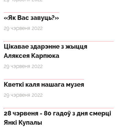
«Як Вас завуць?»
29 чэрвеня 2022
Цікавае здарэнне з жыцця
Аляксея Карпюка
29 чэрвеня 2022
Кветкі каля нашага музея
29 чэрвеня 2022
28 чэрвеня - 80 гадоў з дня смерці
Янкі Купалы