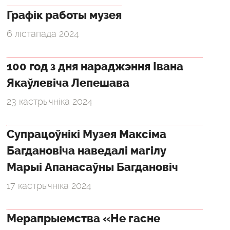
Графік работы музея
6 лістапада 2024
100 год з дня нараджэння Івана
Якаўлевіча Лепешава
23 кастрычніка 2024
Супрацоўнікі Музея Максіма
Багдановіча наведалі магілу
Марыі Апанасаўны Багдановіч
17 кастрычніка 2024
Мерапрыемства «Не гасне