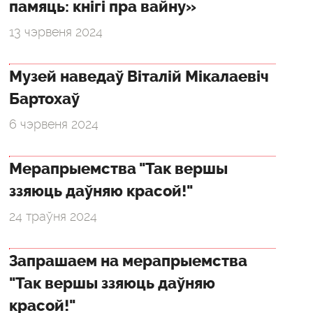
памяць: кнігі пра вайну»
13 чэрвеня 2024
Музей наведаў Віталій Мікалаевіч
Бартохаў
6 чэрвеня 2024
Мерапрыемства "Так вершы
ззяюць даўняю красой!"
24 траўня 2024
Запрашаем на мерапрыемства
"Так вершы ззяюць даўняю
красой!"