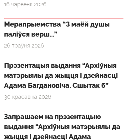
16 чэрвеня 2026
Мерапрыемства “З маёй душы
паліўся верш…”
26 траўня 2026
Прэзентацыя выдання “Архіўныя
матэрыялы да жыцця і дзейнасці
Адама Багдановіча. Сшытак 6”
30 красавіка 2026
Запрашаем на прэзентацыю
выдання “Архіўныя матэрыялы да
жыцця і дзейнасці Адама