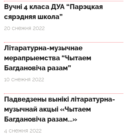
Вучні 4 класа ДУА “Парэцкая
сярэдняя школа”
20 снежня 2022
Літаратурна-музычнае
мерапрыемства “Чытаем
Багдановіча разам”
10 снежня 2022
Падведзены вынікі літаратурна-
музычнай акцыі «Чытаем
Багдановіча разам...»
4 снежня 2022