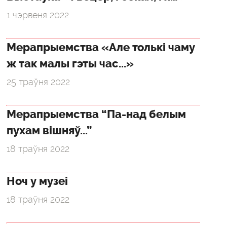
1 чэрвеня 2022
Мерапрыемства «Але толькі чаму
ж так малы гэты час...»
25 траўня 2022
Мерапрыемства “Па-над белым
пухам вішняў...”
18 траўня 2022
Ноч у музеі
18 траўня 2022