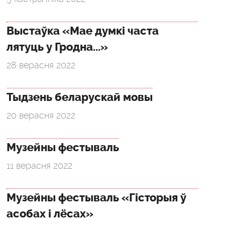
Выстаўка «Мае думкі часта
лятуць у Гродна...»
28 верасня 2022
Тыдзень беларускай мовы
20 верасня 2022
Музейны фестываль
11 верасня 2022
Музейны фестываль «Гісторыя ў
асобах і лёсах»