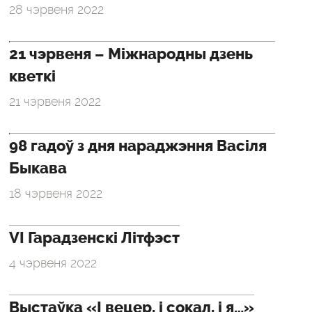
28 чэрвеня 2022
21 чэрвеня – Міжнародны дзень
кветкі
21 чэрвеня 2022
98 гадоў з дня нараджэння Васіля
Быкава
18 чэрвеня 2022
VI Гарадзенскі Літфэст
4 чэрвеня 2022
Выстаўка «І вецер, і сокал, і я…»