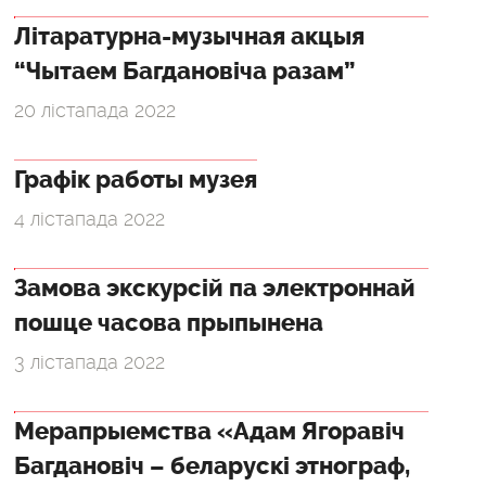
Літаратурна-музычная акцыя
“Чытаем Багдановіча разам”
20 лістапада 2022
Графік работы музея
4 лістапада 2022
Замова экскурсій па электроннай
пошце часова прыпынена
3 лістапада 2022
Мерапрыемства «Адам Ягоравіч
Багдановіч – беларускі этнограф,