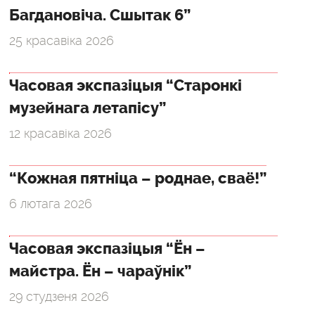
Багдановіча. Сшытак 6”
25 красавіка 2026
Часовая экспазіцыя “Старонкі
музейнага летапісу”
12 красавіка 2026
“Кожная пятніца – роднае, сваё!”
6 лютага 2026
Часовая экспазіцыя “Ён –
майстра. Ён – чараўнік”
29 студзеня 2026