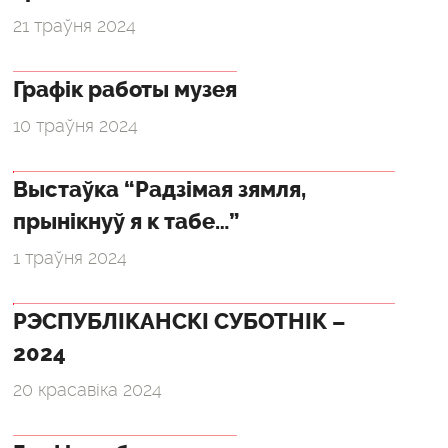
21 траўня 2024
Графік работы музея
10 траўня 2024
Выстаўка “Радзімая зямля,
прынікнуў я к табе…”
1 траўня 2024
РЭСПУБЛІКАНСКІ СУБОТНІК –
2024
20 красавіка 2024