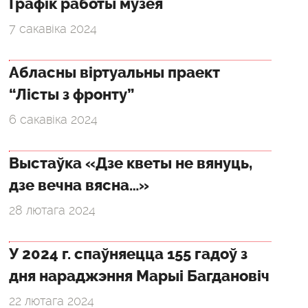
Графік работы музея
7 сакавіка 2024
Абласны віртуальны праект
“Лісты з фронту”
6 сакавіка 2024
Выстаўка «Дзе кветы не вянуць,
дзе вечна вясна…»
28 лютага 2024
У 2024 г. спаўняецца 155 гадоў з
дня нараджэння Марыі Багдановіч
22 лютага 2024