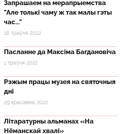
Запрашаем на мерапрыемства
"Але толькі чаму ж так малы гэты
час..."
18 траўня 2022
Пасланне да Максіма Багдановіча
1 траўня 2022
Рэжым працы музея на святочныя
дні
29 красавіка 2022
Літаратурны альманах «На
Нёманскай хвалі»