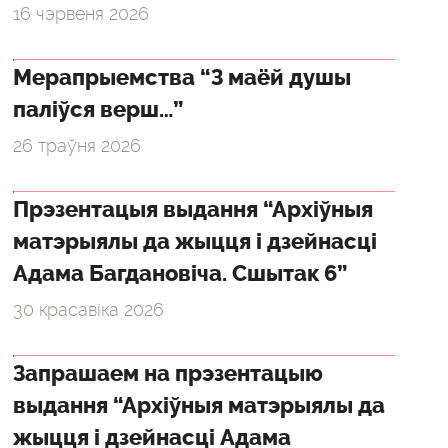
16 чэрвеня 2026
Мерапрыемства “З маёй душы
паліўся верш…”
26 траўня 2026
Прэзентацыя выдання “Архіўныя
матэрыялы да жыцця і дзейнасці
Адама Багдановіча. Сшытак 6”
30 красавіка 2026
Запрашаем на прэзентацыю
выдання “Архіўныя матэрыялы да
жыцця і дзейнасці Адама