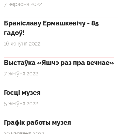
7 верасня 2022
Браніславу Ермашкевічу - 85
гадоў!
16 жніўня 2022
Выстаўка «Яшчэ раз пра вечнае»
7 жніўня 2022
Госці музея
5 жніўня 2022
Графік работы музея
29 чэрвеня 2022