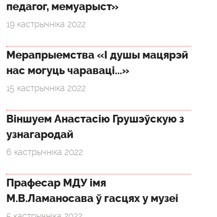
педагог, мемуарыст»
19 кастрычніка 2022
Мерапрыемства «І душы мацярэй
нас могуць чараваці...»
15 кастрычніка 2022
Віншуем Анастасію Грушэўскую з
узнагародай
6 кастрычніка 2022
Прафесар МДУ імя
М.В.Ламаносава ў гасцях у музеі
5 кастрычніка 2022