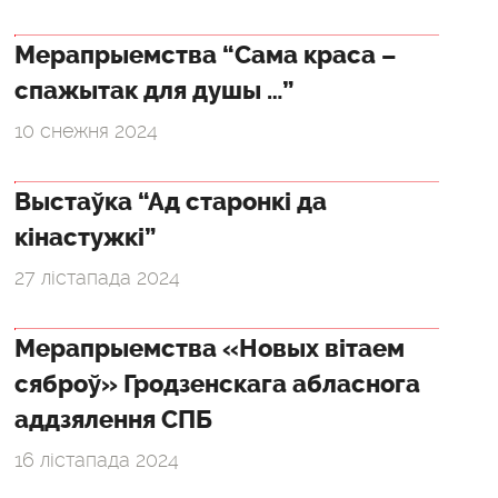
Мерапрыемства “Сама краса –
спажытак для душы …”
10 снежня 2024
Выстаўка “Ад старонкі да
кінастужкі”
27 лістапада 2024
Мерапрыемства «Новых вітаем
сяброў» Гродзенскага абласнога
аддзялення СПБ
16 лістапада 2024