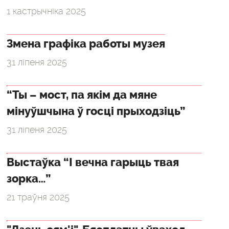
1 кастрычніка 2025
Змена графіка работы музея
31 ліпеня 2025
“Ты – мост, па якім да мяне
мінуўшчына ў госці прыходзіць”
31 ліпеня 2025
Выстаўка “І вечна гарыць твая
зорка…”
21 траўня 2025