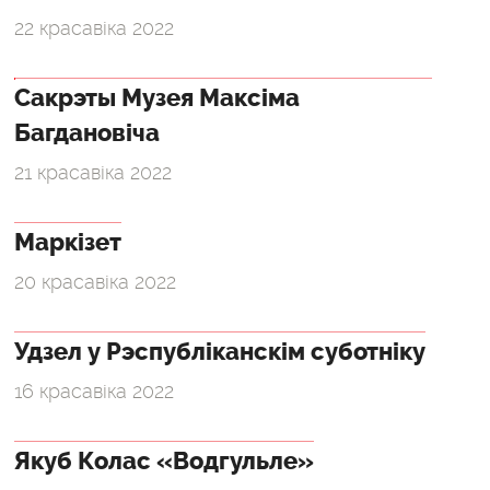
22 красавіка 2022
Сакрэты Музея Максіма
Багдановіча
21 красавіка 2022
Маркізет
20 красавіка 2022
Удзел у Рэспубліканскім суботніку
16 красавіка 2022
Якуб Колас «Водгульле»