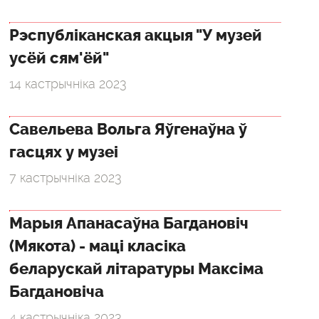
Рэспубліканская акцыя "У музей
усёй сям'ёй"
14 кастрычніка 2023
Савельева Вольга Яўгенаўна ў
гасцях у музеі
7 кастрычніка 2023
Марыя Апанасаўна Багдановіч
(Мякота) - маці класіка
беларускай літаратуры Максіма
Багдановіча
4 кастрычніка 2023