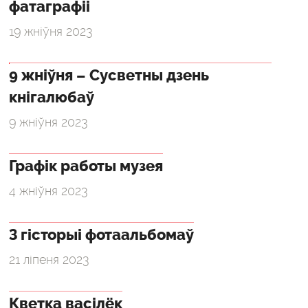
фатаграфіі
19 жніўня 2023
9 жніўня – Сусветны дзень
кнігалюбаў
9 жніўня 2023
Графік работы музея
4 жніўня 2023
З гісторыі фотаальбомаў
21 ліпеня 2023
Кветка васілёк