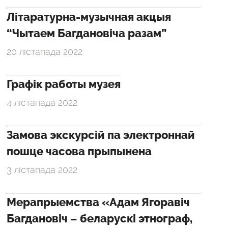
Літаратурна-музычная акцыя
“Чытаем Багдановіча разам”
20 лістапада 2022
Графік работы музея
4 лістапада 2022
Замова экскурсій па электроннай
пошце часова прыпынена
3 лістапада 2022
Мерапрыемства «Адам Ягоравіч
Багдановіч – беларускі этнограф,