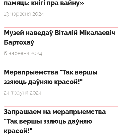
памяць: кнігі пра вайну»
13 чэрвеня 2024
Музей наведаў Віталій Мікалаевіч
Бартохаў
6 чэрвеня 2024
Мерапрыемства "Так вершы
ззяюць даўняю красой!"
24 траўня 2024
Запрашаем на мерапрыемства
"Так вершы ззяюць даўняю
красой!"