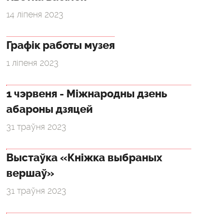
14 ліпеня 2023
Графік работы музея
1 ліпеня 2023
1 чэрвеня - Міжнародны дзень
абароны дзяцей
31 траўня 2023
Выстаўка «Кніжка выбраных
вершаў»
31 траўня 2023