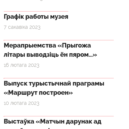
Графік работы музея
7 сакавіка 2023
Мерапрыемства «Прыгожа
літары выводзіць ён пяром…»
16 лютага 2023
Выпуск турыстычнай праграмы
«Маршрут построен»
10 лютага 2023
Выстаўка «Матчын дарунак ад