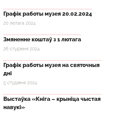
Графік работы музея 20.02.2024
20 лютага 2024
Змяненне коштаў з 1 лютага
26 студзеня 2024
Графік работы музея на святочныя
дні
5 студзеня 2024
Выстаўка «Кніга – крыніца чыстая
навукі»