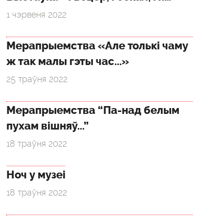
1 чэрвеня 2022
Мерапрыемства «Але толькі чаму
ж так малы гэты час...»
25 траўня 2022
Мерапрыемства “Па-над белым
пухам вішняў...”
18 траўня 2022
Ноч у музеі
18 траўня 2022