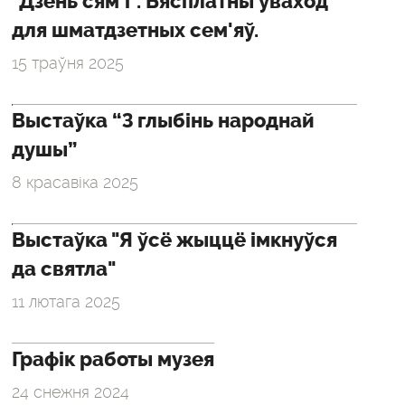
"Дзень сям'і". Бясплатны ўваход
для шматдзетных сем'яў.
15 траўня 2025
Выстаўка “З глыбінь народнай
душы”
8 красавіка 2025
Выстаўка "Я ўсё жыццё імкнуўся
да святла"
11 лютага 2025
Графік работы музея
24 снежня 2024