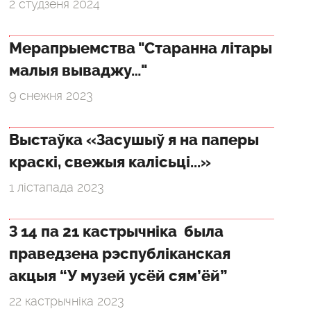
2 студзеня 2024
Мерапрыемства "Старанна літары
малыя вываджу…"
9 снежня 2023
Выстаўка «Засушыў я на паперы
краскі, свежыя калісьці...»
1 лістапада 2023
З 14 па 21 кастрычніка была
праведзена рэспубліканская
акцыя “У музей усёй сям’ёй”
22 кастрычніка 2023