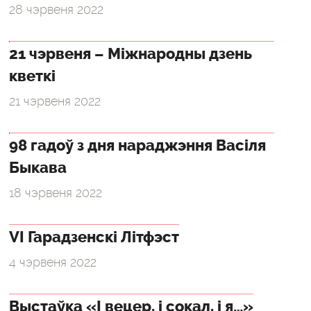
28 чэрвеня 2022
21 чэрвеня – Міжнародны дзень
кветкі
21 чэрвеня 2022
98 гадоў з дня нараджэння Васіля
Быкава
18 чэрвеня 2022
VI Гарадзенскі Літфэст
4 чэрвеня 2022
Выстаўка «І вецер, і сокал, і я…»