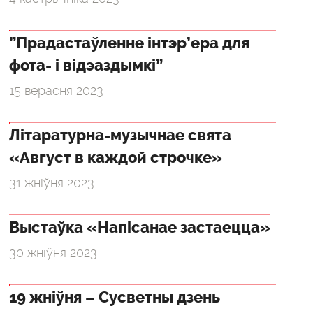
”Прадастаўленне інтэр’ера для
фота- і відэаздымкі”
15 верасня 2023
Літаратурна-музычнае свята
«Август в каждой строчке»
31 жніўня 2023
Выстаўка «Напісанае застаецца»
30 жніўня 2023
19 жніўня – Сусветны дзень