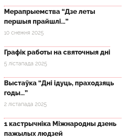
Мерапрыемства “Дзе леты
першыя прайшлі…”
10 снежня 2025
Графік работы на святочныя дні
5 лістапада 2025
Выстаўка “Дні ідуць, праходзяць
годы…”
2 лістапада 2025
1 кастрычніка Міжнародны дзень
пажылых людзей