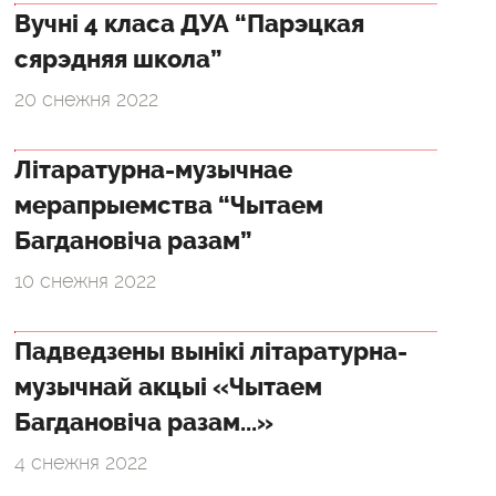
Вучні 4 класа ДУА “Парэцкая
сярэдняя школа”
20 снежня 2022
Літаратурна-музычнае
мерапрыемства “Чытаем
Багдановіча разам”
10 снежня 2022
Падведзены вынікі літаратурна-
музычнай акцыі «Чытаем
Багдановіча разам...»
4 снежня 2022