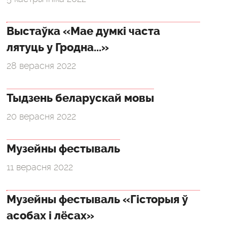
Выстаўка «Мае думкі часта
лятуць у Гродна...»
28 верасня 2022
Тыдзень беларускай мовы
20 верасня 2022
Музейны фестываль
11 верасня 2022
Музейны фестываль «Гісторыя ў
асобах і лёсах»