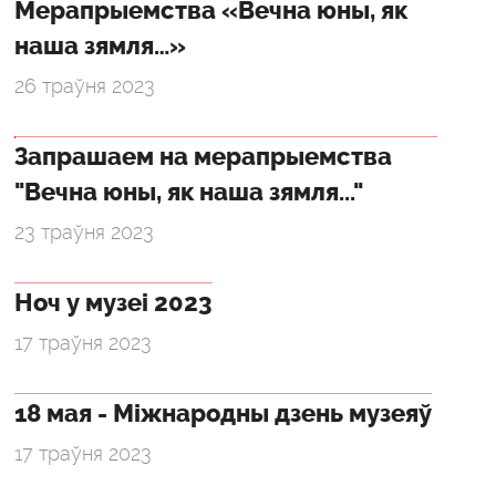
Мерапрыемства «Вечна юны, як
наша зямля…»
26 траўня 2023
Запрашаем на мерапрыемства
"Вечна юны, як наша зямля..."
23 траўня 2023
Ноч у музеі 2023
17 траўня 2023
18 мая - Міжнародны дзень музеяў
17 траўня 2023