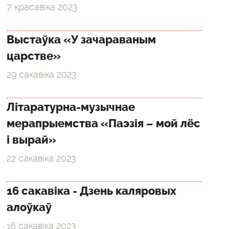
7 красавіка 2023
Выстаўка «У зачараваным
царстве»
29 сакавіка 2023
Літаратурна-музычнае
мерапрыемства «Паэзія – мой лёс
і вырай»
22 сакавіка 2023
16 сакавіка - Дзень каляровых
алоўкаў
16 сакавіка 2023