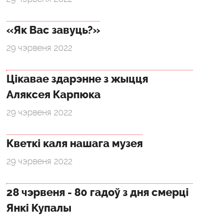
«Як Вас завуць?»
29 чэрвеня 2022
Цікавае здарэнне з жыцця
Аляксея Карпюка
29 чэрвеня 2022
Кветкі каля нашага музея
29 чэрвеня 2022
28 чэрвеня - 80 гадоў з дня смерці
Янкі Купалы