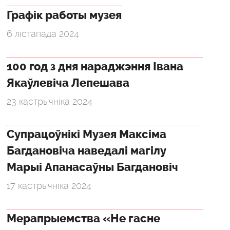
Графік работы музея
6 лістапада 2024
100 год з дня нараджэння Івана
Якаўлевіча Лепешава
23 кастрычніка 2024
Супрацоўнікі Музея Максіма
Багдановіча наведалі магілу
Марыі Апанасаўны Багдановіч
17 кастрычніка 2024
Мерапрыемства «Не гасне