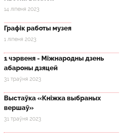
14 ліпеня 2023
Графік работы музея
1 ліпеня 2023
1 чэрвеня - Міжнародны дзень
абароны дзяцей
31 траўня 2023
Выстаўка «Кніжка выбраных
вершаў»
31 траўня 2023