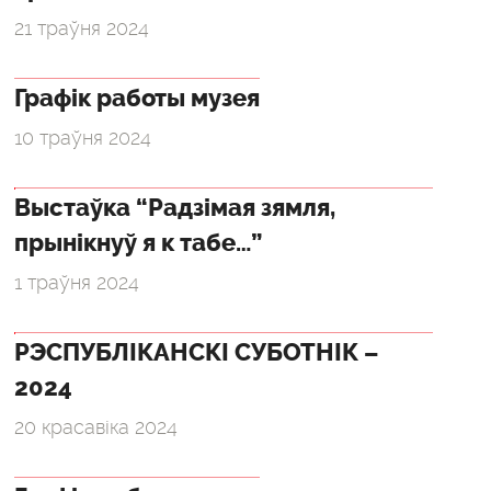
21 траўня 2024
Графік работы музея
10 траўня 2024
Выстаўка “Радзімая зямля,
прынікнуў я к табе…”
1 траўня 2024
РЭСПУБЛІКАНСКІ СУБОТНІК –
2024
20 красавіка 2024