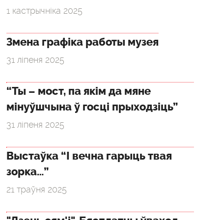
1 кастрычніка 2025
Змена графіка работы музея
31 ліпеня 2025
“Ты – мост, па якім да мяне
мінуўшчына ў госці прыходзіць”
31 ліпеня 2025
Выстаўка “І вечна гарыць твая
зорка…”
21 траўня 2025