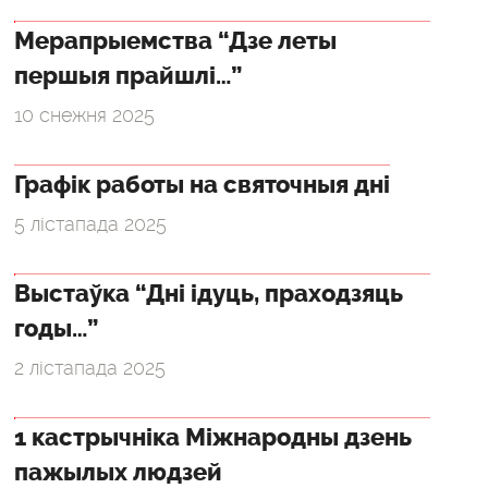
Мерапрыемства “Дзе леты
першыя прайшлі…”
10 снежня 2025
Графік работы на святочныя дні
5 лістапада 2025
Выстаўка “Дні ідуць, праходзяць
годы…”
2 лістапада 2025
1 кастрычніка Міжнародны дзень
пажылых людзей