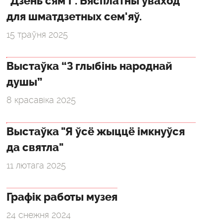
"Дзень сям'і". Бясплатны ўваход
для шматдзетных сем'яў.
15 траўня 2025
Выстаўка “З глыбінь народнай
душы”
8 красавіка 2025
Выстаўка "Я ўсё жыццё імкнуўся
да святла"
11 лютага 2025
Графік работы музея
24 снежня 2024