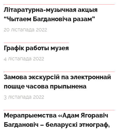
Літаратурна-музычная акцыя
“Чытаем Багдановіча разам”
20 лістапада 2022
Графік работы музея
4 лістапада 2022
Замова экскурсій па электроннай
пошце часова прыпынена
3 лістапада 2022
Мерапрыемства «Адам Ягоравіч
Багдановіч – беларускі этнограф,