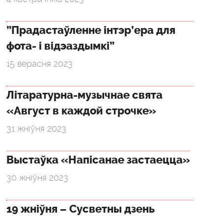
”Прадастаўленне інтэр’ера для
фота- і відэаздымкі”
15 верасня 2023
Літаратурна-музычнае свята
«Август в каждой строчке»
31 жніўня 2023
Выстаўка «Напісанае застаецца»
30 жніўня 2023
19 жніўня – Сусветны дзень