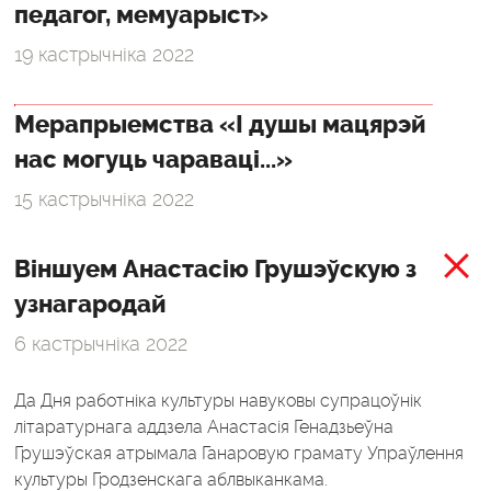
педагог, мемуарыст»
19 кастрычніка 2022
Мерапрыемства «І душы мацярэй
нас могуць чараваці...»
15 кастрычніка 2022
Віншуем Анастасію Грушэўскую з
узнагародай
6 кастрычніка 2022
Да Дня работніка культуры навуковы супрацоўнік
літаратурнага аддзела Анастасія Генадзьеўна
Грушэўская атрымала Ганаровую грамату Упраўлення
культуры Гродзенскага аблвыканкама.