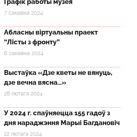
Графік работы музея
7 сакавіка 2024
Абласны віртуальны праект
“Лісты з фронту”
6 сакавіка 2024
Выстаўка «Дзе кветы не вянуць,
дзе вечна вясна…»
28 лютага 2024
У 2024 г. спаўняецца 155 гадоў з
дня нараджэння Марыі Багдановіч
22 лютага 2024