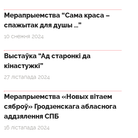
Мерапрыемства “Сама краса –
спажытак для душы …”
10 снежня 2024
Выстаўка “Ад старонкі да
кінастужкі”
27 лістапада 2024
Мерапрыемства «Новых вітаем
сяброў» Гродзенскага абласнога
аддзялення СПБ
16 лістапада 2024