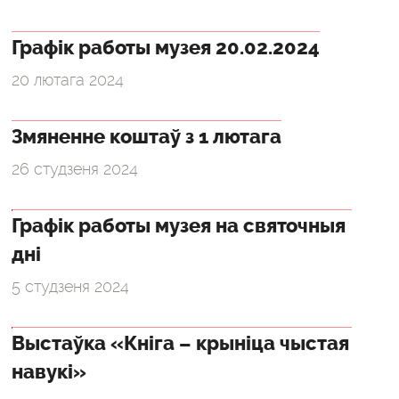
Графік работы музея 20.02.2024
20 лютага 2024
Змяненне коштаў з 1 лютага
26 студзеня 2024
Графік работы музея на святочныя
дні
5 студзеня 2024
Выстаўка «Кніга – крыніца чыстая
навукі»