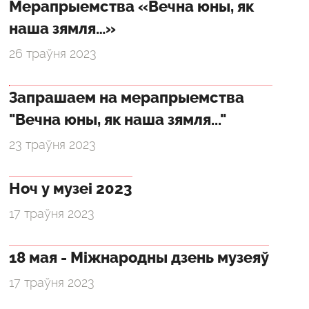
Мерапрыемства «Вечна юны, як
наша зямля…»
26 траўня 2023
Запрашаем на мерапрыемства
"Вечна юны, як наша зямля..."
23 траўня 2023
Ноч у музеі 2023
17 траўня 2023
18 мая - Міжнародны дзень музеяў
17 траўня 2023