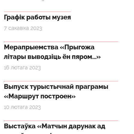
Графік работы музея
7 сакавіка 2023
Мерапрыемства «Прыгожа
літары выводзіць ён пяром…»
16 лютага 2023
Выпуск турыстычнай праграмы
«Маршрут построен»
10 лютага 2023
Выстаўка «Матчын дарунак ад