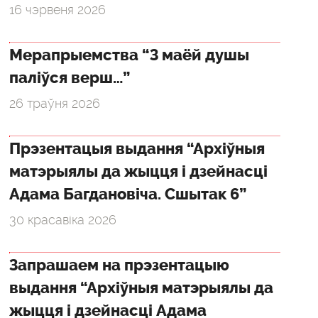
16 чэрвеня 2026
Мерапрыемства “З маёй душы
паліўся верш…”
26 траўня 2026
Прэзентацыя выдання “Архіўныя
матэрыялы да жыцця і дзейнасці
Адама Багдановіча. Сшытак 6”
30 красавіка 2026
Запрашаем на прэзентацыю
выдання “Архіўныя матэрыялы да
жыцця і дзейнасці Адама