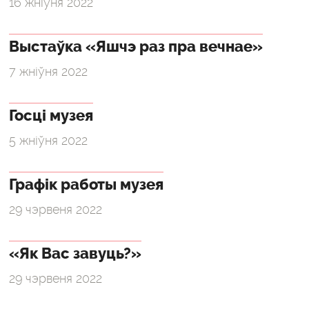
16 жніўня 2022
Выстаўка «Яшчэ раз пра вечнае»
7 жніўня 2022
Госці музея
5 жніўня 2022
Графік работы музея
29 чэрвеня 2022
«Як Вас завуць?»
29 чэрвеня 2022