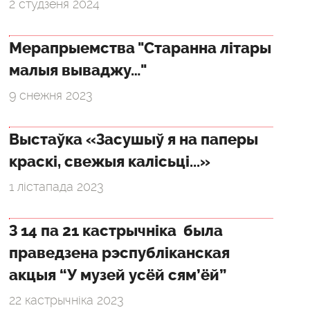
2 студзеня 2024
Мерапрыемства "Старанна літары
малыя вываджу…"
9 снежня 2023
Выстаўка «Засушыў я на паперы
краскі, свежыя калісьці...»
1 лістапада 2023
З 14 па 21 кастрычніка была
праведзена рэспубліканская
акцыя “У музей усёй сям’ёй”
22 кастрычніка 2023