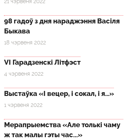
21 чэрвеня 2022
98 гадоў з дня нараджэння Васіля
Быкава
18 чэрвеня 2022
VI Гарадзенскі Літфэст
4 чэрвеня 2022
Выстаўка «І вецер, і сокал, і я…»
1 чэрвеня 2022
Мерапрыемства «Але толькі чаму
ж так малы гэты час...»