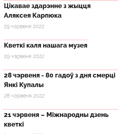
Цікавае здарэнне з жыцця
Аляксея Карпюка
29 чэрвеня 2022
Кветкі каля нашага музея
29 чэрвеня 2022
28 чэрвеня - 80 гадоў з дня смерці
Янкі Купалы
28 чэрвеня 2022
21 чэрвеня – Міжнародны дзень
кветкі