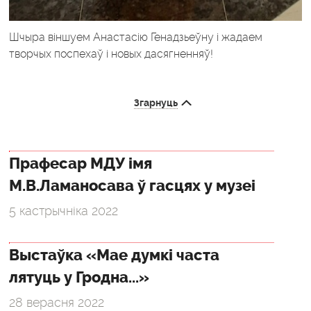
Шчыра віншуем Анастасію Генадзьеўну і жадаем
творчых поспехаў і новых дасягненняў!
Згарнуць
Прафесар МДУ імя
М.В.Ламаносава ў гасцях у музеі
5 кастрычніка 2022
Выстаўка «Мае думкі часта
лятуць у Гродна...»
28 верасня 2022