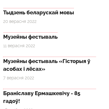
Тыдзень беларускай мовы
20 верасня 2022
Музейны фестываль
11 верасня 2022
Музейны фестываль «Гісторыя ў
асобах і лёсах»
7 верасня 2022
Браніславу Ермашкевічу - 85
гадоў!