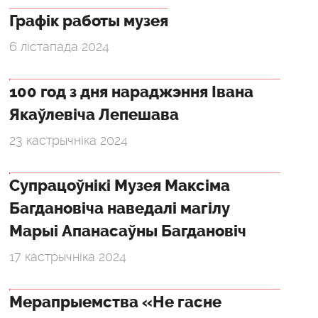
Графік работы музея
6 лістапада 2024
100 год з дня нараджэння Івана
Якаўлевіча Лепешава
23 кастрычніка 2024
Супрацоўнікі Музея Максіма
Багдановіча наведалі магілу
Марыі Апанасаўны Багдановіч
17 кастрычніка 2024
Мерапрыемства «Не гасне