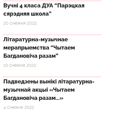
Вучні 4 класа ДУА “Парэцкая
сярэдняя школа”
20 снежня 2022
Літаратурна-музычнае
мерапрыемства “Чытаем
Багдановіча разам”
10 снежня 2022
Падведзены вынікі літаратурна-
музычнай акцыі «Чытаем
Багдановіча разам...»
4 снежня 2022