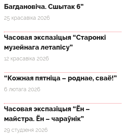
Багдановіча. Сшытак 6”
25 красавіка 2026
Часовая экспазіцыя “Старонкі
музейнага летапісу”
12 красавіка 2026
“Кожная пятніца – роднае, сваё!”
6 лютага 2026
Часовая экспазіцыя “Ён –
майстра. Ён – чараўнік”
29 студзеня 2026