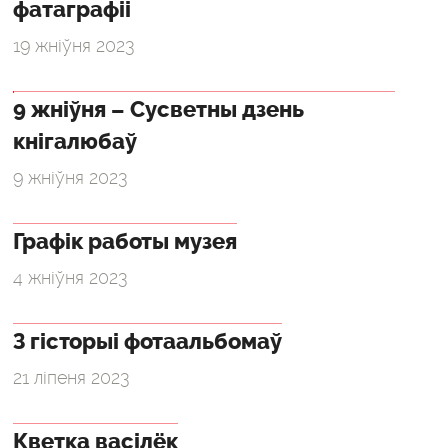
фатаграфіі
19 жніўня 2023
9 жніўня – Сусветны дзень
кнігалюбаў
9 жніўня 2023
Графік работы музея
4 жніўня 2023
З гісторыі фотаальбомаў
21 ліпеня 2023
Кветка васілёк