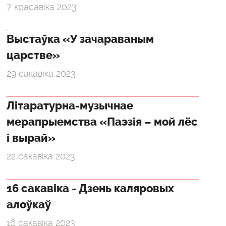
7 красавіка 2023
Выстаўка «У зачараваным
царстве»
29 сакавіка 2023
Літаратурна-музычнае
мерапрыемства «Паэзія – мой лёс
і вырай»
22 сакавіка 2023
16 сакавіка - Дзень каляровых
алоўкаў
16 сакавіка 2023