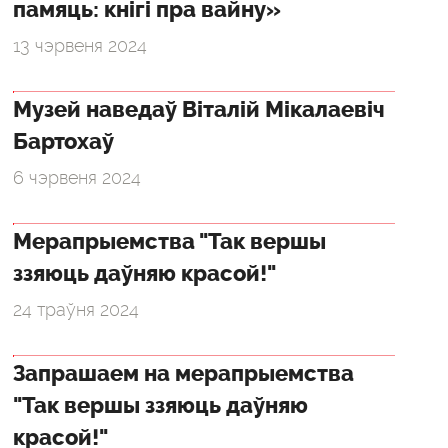
памяць: кнігі пра вайну»
13 чэрвеня 2024
Музей наведаў Віталій Мікалаевіч
Бартохаў
6 чэрвеня 2024
Мерапрыемства "Так вершы
ззяюць даўняю красой!"
24 траўня 2024
Запрашаем на мерапрыемства
"Так вершы ззяюць даўняю
красой!"