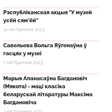
Рэспубліканская акцыя "У музей
усёй сям'ёй"
14 кастрычніка 2023
Савельева Вольга Яўгенаўна ў
гасцях у музеі
7 кастрычніка 2023
Марыя Апанасаўна Багдановіч
(Мякота) - маці класіка
беларускай літаратуры Максіма
Багдановіча
4 кастрычніка 2023