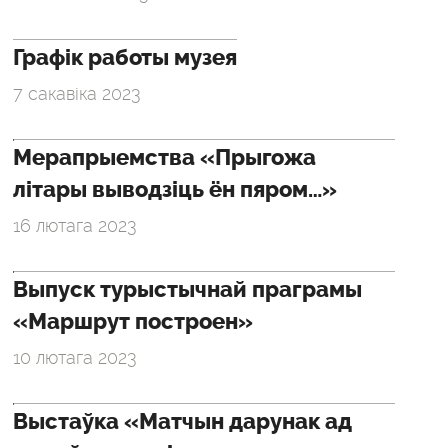
Графік работы музея
7 сакавіка 2023
Мерапрыемства «Прыгожа
літары выводзіць ён пяром…»
16 лютага 2023
Выпуск турыстычнай праграмы
«Маршрут построен»
10 лютага 2023
Выстаўка «Матчын дарунак ад