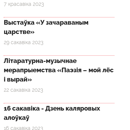
7 красавіка 2023
Выстаўка «У зачараваным
царстве»
29 сакавіка 2023
Літаратурна-музычнае
мерапрыемства «Паэзія – мой лёс
і вырай»
22 сакавіка 2023
16 сакавіка - Дзень каляровых
алоўкаў
16 сакавіка 2023