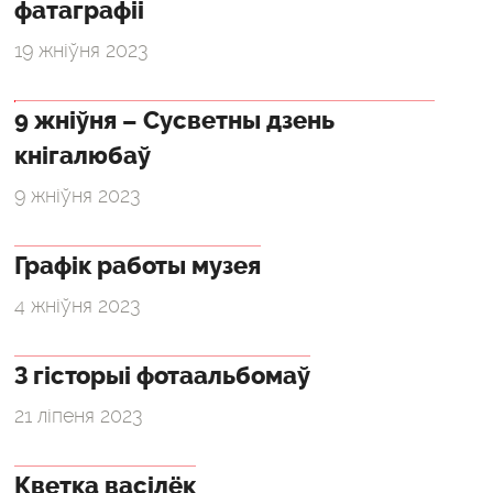
фатаграфіі
19 жніўня 2023
9 жніўня – Сусветны дзень
кнігалюбаў
9 жніўня 2023
Графік работы музея
4 жніўня 2023
З гісторыі фотаальбомаў
21 ліпеня 2023
Кветка васілёк