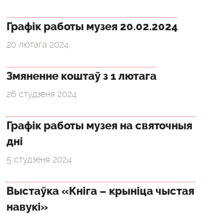
Графік работы музея 20.02.2024
20 лютага 2024
Змяненне коштаў з 1 лютага
26 студзеня 2024
Графік работы музея на святочныя
дні
5 студзеня 2024
Выстаўка «Кніга – крыніца чыстая
навукі»