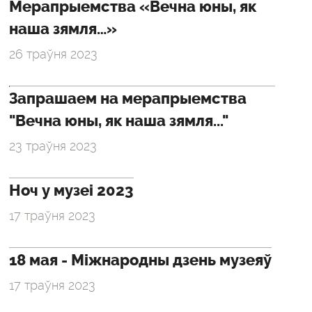
Мерапрыемства «Вечна юны, як
наша зямля…»
26 траўня 2023
Запрашаем на мерапрыемства
"Вечна юны, як наша зямля..."
23 траўня 2023
Ноч у музеі 2023
17 траўня 2023
18 мая - Міжнародны дзень музеяў
17 траўня 2023