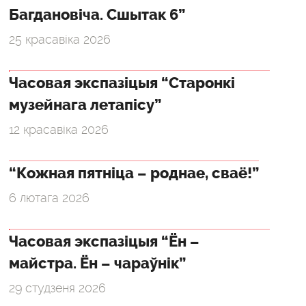
Багдановіча. Сшытак 6”
25 красавіка 2026
Часовая экспазіцыя “Старонкі
музейнага летапісу”
12 красавіка 2026
“Кожная пятніца – роднае, сваё!”
6 лютага 2026
Часовая экспазіцыя “Ён –
майстра. Ён – чараўнік”
29 студзеня 2026