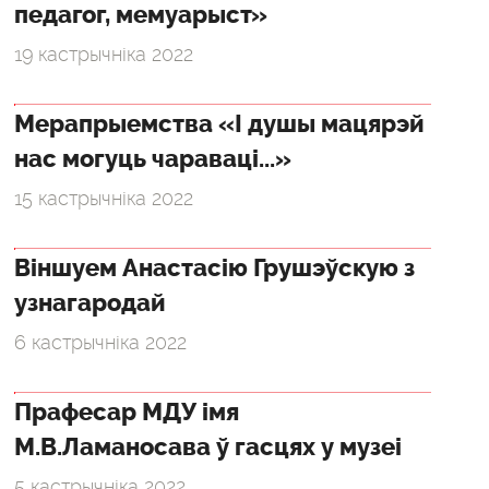
педагог, мемуарыст»
19 кастрычніка 2022
Мерапрыемства «І душы мацярэй
нас могуць чараваці...»
15 кастрычніка 2022
Віншуем Анастасію Грушэўскую з
узнагародай
6 кастрычніка 2022
Прафесар МДУ імя
М.В.Ламаносава ў гасцях у музеі
5 кастрычніка 2022