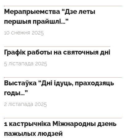
Мерапрыемства “Дзе леты
першыя прайшлі…”
10 снежня 2025
Графік работы на святочныя дні
5 лістапада 2025
Выстаўка “Дні ідуць, праходзяць
годы…”
2 лістапада 2025
1 кастрычніка Міжнародны дзень
пажылых людзей