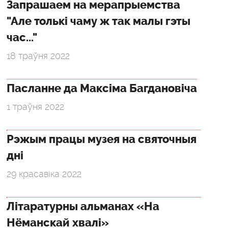
Запрашаем на мерапрыемства
"Але толькі чаму ж так малы гэты
час..."
18 траўня 2022
Пасланне да Максіма Багдановіча
1 траўня 2022
Рэжым працы музея на святочныя
дні
29 красавіка 2022
Літаратурны альманах «На
Нёманскай хвалі»