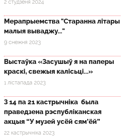
2 студзеня 2024
Мерапрыемства "Старанна літары
малыя вываджу…"
9 снежня 2023
Выстаўка «Засушыў я на паперы
краскі, свежыя калісьці...»
1 лістапада 2023
З 14 па 21 кастрычніка была
праведзена рэспубліканская
акцыя “У музей усёй сям’ёй”
22 кастрычніка 2023