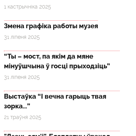
1 кастрычніка 2025
Змена графіка работы музея
31 ліпеня 2025
“Ты – мост, па якім да мяне
мінуўшчына ў госці прыходзіць”
31 ліпеня 2025
Выстаўка “І вечна гарыць твая
зорка…”
21 траўня 2025