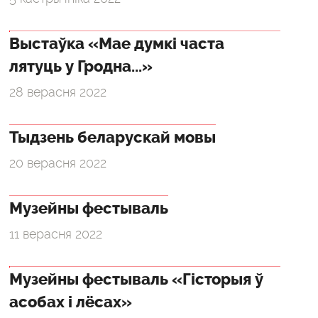
Выстаўка «Мае думкі часта
лятуць у Гродна...»
28 верасня 2022
Тыдзень беларускай мовы
20 верасня 2022
Музейны фестываль
11 верасня 2022
Музейны фестываль «Гісторыя ў
асобах і лёсах»