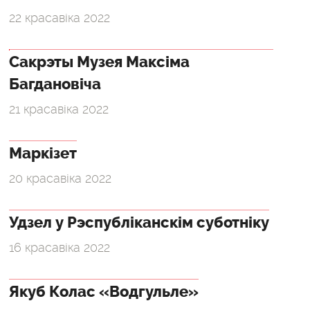
22 красавіка 2022
Сакрэты Музея Максіма
Багдановіча
21 красавіка 2022
Маркізет
20 красавіка 2022
Удзел у Рэспубліканскім суботніку
16 красавіка 2022
Якуб Колас «Водгульле»