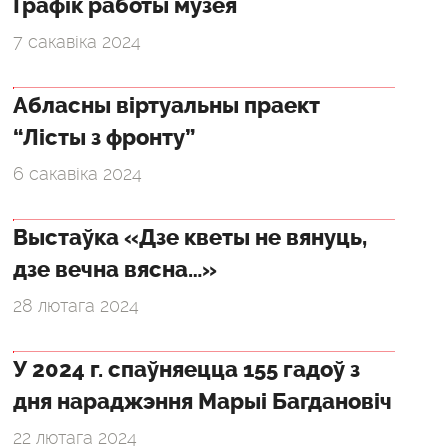
Графік работы музея
7 сакавіка 2024
Абласны віртуальны праект
“Лісты з фронту”
6 сакавіка 2024
Выстаўка «Дзе кветы не вянуць,
дзе вечна вясна…»
28 лютага 2024
У 2024 г. спаўняецца 155 гадоў з
дня нараджэння Марыі Багдановіч
22 лютага 2024