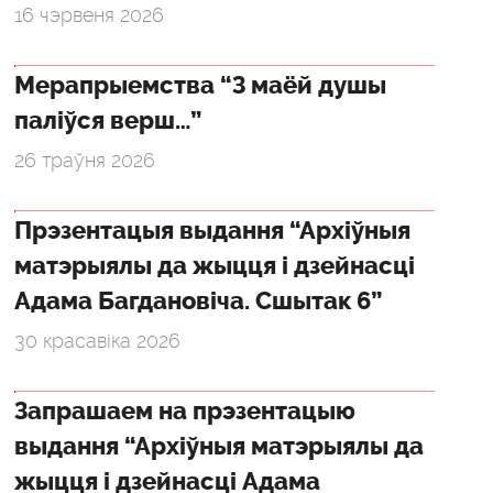
16 чэрвеня 2026
Мерапрыемства “З маёй душы
паліўся верш…”
26 траўня 2026
Прэзентацыя выдання “Архіўныя
матэрыялы да жыцця і дзейнасці
Адама Багдановіча. Сшытак 6”
30 красавіка 2026
Запрашаем на прэзентацыю
выдання “Архіўныя матэрыялы да
жыцця і дзейнасці Адама