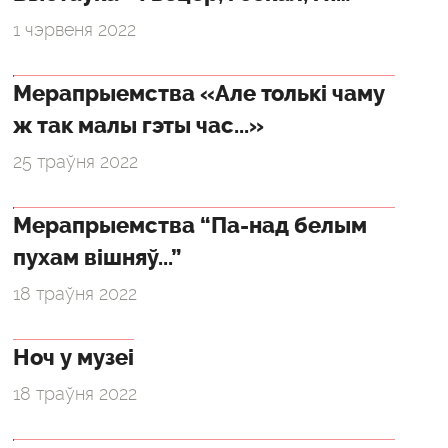
1 чэрвеня 2022
Мерапрыемства «Але толькі чаму
ж так малы гэты час...»
25 траўня 2022
Мерапрыемства “Па-над белым
пухам вішняў...”
18 траўня 2022
Ноч у музеі
18 траўня 2022