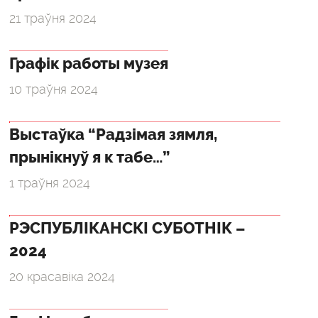
21 траўня 2024
Графік работы музея
10 траўня 2024
Выстаўка “Радзімая зямля,
прынікнуў я к табе…”
1 траўня 2024
РЭСПУБЛІКАНСКІ СУБОТНІК –
2024
20 красавіка 2024