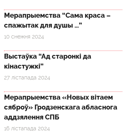
Мерапрыемства “Сама краса –
спажытак для душы …”
10 снежня 2024
Выстаўка “Ад старонкі да
кінастужкі”
27 лістапада 2024
Мерапрыемства «Новых вітаем
сяброў» Гродзенскага абласнога
аддзялення СПБ
16 лістапада 2024