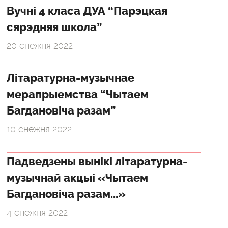
Вучні 4 класа ДУА “Парэцкая
сярэдняя школа”
20 снежня 2022
Літаратурна-музычнае
мерапрыемства “Чытаем
Багдановіча разам”
10 снежня 2022
Падведзены вынікі літаратурна-
музычнай акцыі «Чытаем
Багдановіча разам...»
4 снежня 2022