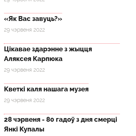
«Як Вас завуць?»
29 чэрвеня 2022
Цікавае здарэнне з жыцця
Аляксея Карпюка
29 чэрвеня 2022
Кветкі каля нашага музея
29 чэрвеня 2022
28 чэрвеня - 80 гадоў з дня смерці
Янкі Купалы