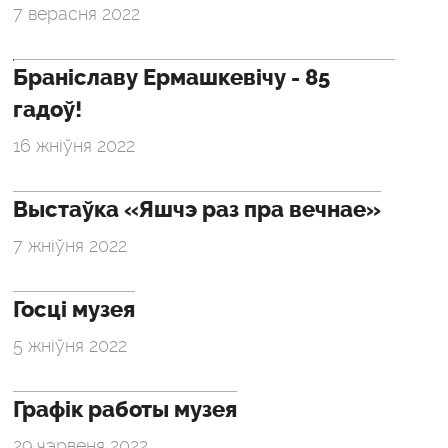
7 верасня 2022
Браніславу Ермашкевічу - 85
гадоў!
16 жніўня 2022
Выстаўка «Яшчэ раз пра вечнае»
7 жніўня 2022
Госці музея
5 жніўня 2022
Графік работы музея
29 чэрвеня 2022