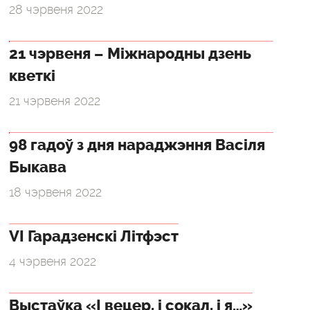
28 чэрвеня 2022
21 чэрвеня – Міжнародны дзень
кветкі
21 чэрвеня 2022
98 гадоў з дня нараджэння Васіля
Быкава
18 чэрвеня 2022
VI Гарадзенскі Літфэст
4 чэрвеня 2022
Выстаўка «І вецер, і сокал, і я…»