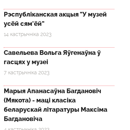
Рэспубліканская акцыя "У музей
усёй сям'ёй"
14 кастрычніка 2023
Савельева Вольга Яўгенаўна ў
гасцях у музеі
7 кастрычніка 2023
Марыя Апанасаўна Багдановіч
(Мякота) - маці класіка
беларускай літаратуры Максіма
Багдановіча
4 кастрычніка 2023