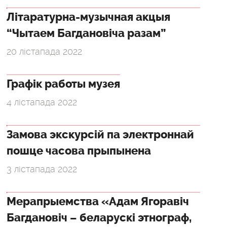
Літаратурна-музычная акцыя
“Чытаем Багдановіча разам”
20 лістапада 2022
Графік работы музея
4 лістапада 2022
Замова экскурсій па электроннай
пошце часова прыпынена
3 лістапада 2022
Мерапрыемства «Адам Ягоравіч
Багдановіч – беларускі этнограф,