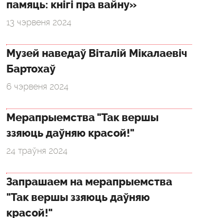
памяць: кнігі пра вайну»
13 чэрвеня 2024
Музей наведаў Віталій Мікалаевіч
Бартохаў
6 чэрвеня 2024
Мерапрыемства "Так вершы
ззяюць даўняю красой!"
24 траўня 2024
Запрашаем на мерапрыемства
"Так вершы ззяюць даўняю
красой!"