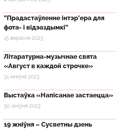
”Прадастаўленне інтэр’ера для
фота- і відэаздымкі”
15 верасня 2023
Літаратурна-музычнае свята
«Август в каждой строчке»
31 жніўня 2023
Выстаўка «Напісанае застаецца»
30 жніўня 2023
19 жніўня – Сусветны дзень