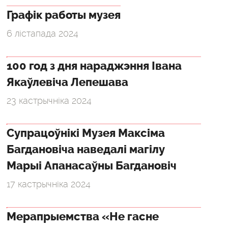
Графік работы музея
6 лістапада 2024
100 год з дня нараджэння Івана
Якаўлевіча Лепешава
23 кастрычніка 2024
Супрацоўнікі Музея Максіма
Багдановіча наведалі магілу
Марыі Апанасаўны Багдановіч
17 кастрычніка 2024
Мерапрыемства «Не гасне