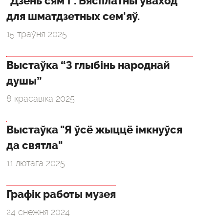
"Дзень сям'і". Бясплатны ўваход
для шматдзетных сем'яў.
15 траўня 2025
Выстаўка “З глыбінь народнай
душы”
8 красавіка 2025
Выстаўка "Я ўсё жыццё імкнуўся
да святла"
11 лютага 2025
Графік работы музея
24 снежня 2024