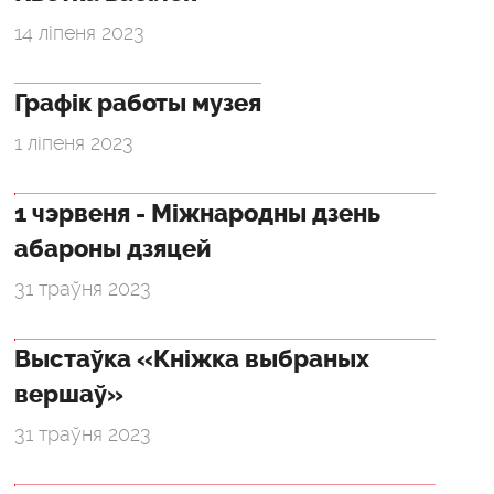
14 ліпеня 2023
Графік работы музея
1 ліпеня 2023
1 чэрвеня - Міжнародны дзень
абароны дзяцей
31 траўня 2023
Выстаўка «Кніжка выбраных
вершаў»
31 траўня 2023