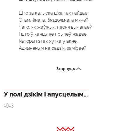
Што за калыска ціха так гайдае
Стамлёнага, бяздольнага мяне?
Чаго, як жэўжык, песня вымагае?
І што ў канцы яе прыпеў жадае,
Каторы гэтак хутка у акне,
Адчыненым на садзік, замірае?
Згарнуць
У полі дзікім і апусцелым…
1913