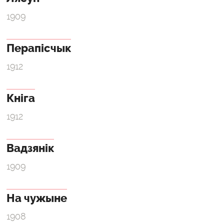
1909
Перапісчык
1912
Кніга
1912
Вадзянік
1909
На чужыне
1908