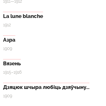
1911—1912
La lune blanche
1912
Азра
1909
Вязень
1915–1916
Дзяцюк шчыра любіць дзяўчыну…
1909