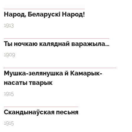
Народ, Беларускі Народ!
1913
Ты ночкаю каляднай варажыла…
1909
Мушка-зелянушка й Камарык-
насаты тварык
1915
Скандынаўская песьня
1915