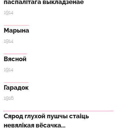
паспалітага выкладзенае
1914
Марына
1914
Вясной
1914
Гарадок
1916
Сярод глухой пушчы стаіць
невялікая вёсачка...