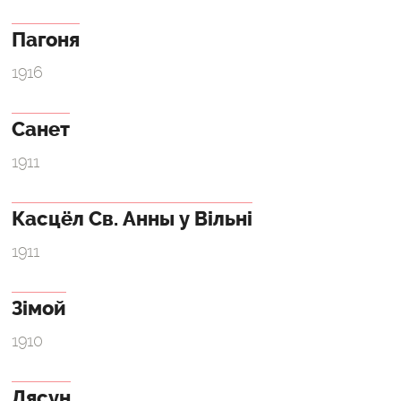
Пагоня
1916
Санет
1911
Касцёл Св. Анны у Вільні
1911
Зімой
1910
Лясун