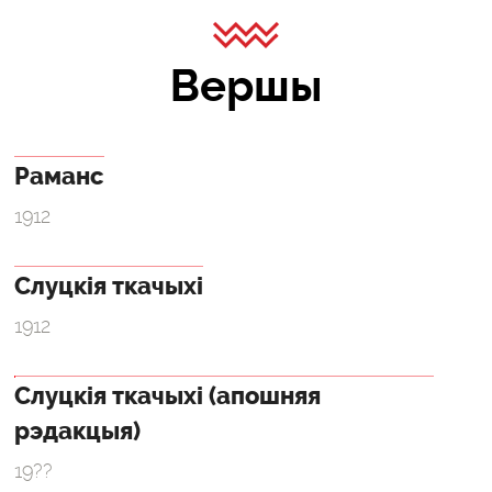
Вершы
Раманс
1912
Слуцкія ткачыхі
1912
Слуцкія ткачыхі (апошняя
рэдакцыя)
19??