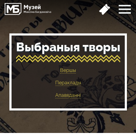
Выбраныя творы
Вершы
Пераклады
Апавяданні