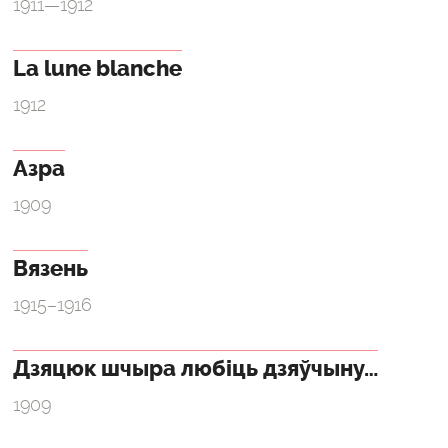
1911—1912
La lune blanche
1912
Азра
1909
Вязень
1915–1916
Дзяцюк шчыра любіць дзяўчыну…
1909