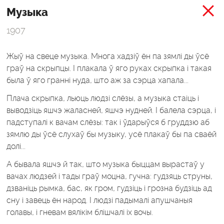
Музыка
1907
Жыў на свеце музыка. Многа хадзіў ён па зямлі ды ўсё
граў на скрыпцы. I плакала ў яго руках скрыпка i такая
была ў яго гранні нуда, што аж за сэрца хапала...
Плача скрыпка, льюць людзі слёзы, а музыка стаіць i
выводзіць яшчэ жаласней, яшчэ нудней. I балела сэрца, i
падступалі к вачам слёзы: так i ўдарыўся б груддзю аб
зямлю ды ўсё слухаў бы музыку, усё плакаў бы па сваёй
долі...
А бывала яшчэ й так, што музыка быццам вырастаў у
вачах людзей i тады граў моцна, гучна: гудзяць струны,
дзваніць рымка, бас, як гром, гудзіць i грозна будзіць ад
сну i завець ён народ. I людзі падымалі апушчаныя
голавы, i гневам вялікім блішчалі ix вочы.