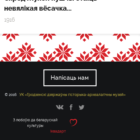
невялікая вёсачка...
1916
Напісаць нам
© 2016
УК «Гродзенскі дзяржаўны гісторыка-археалагічны музей»
З любоўю да беларускай
культуры
Іквадарт