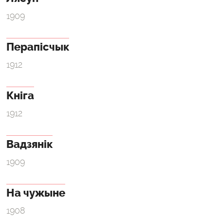
1909
Перапісчык
1912
Кніга
1912
Вадзянік
1909
На чужыне
1908