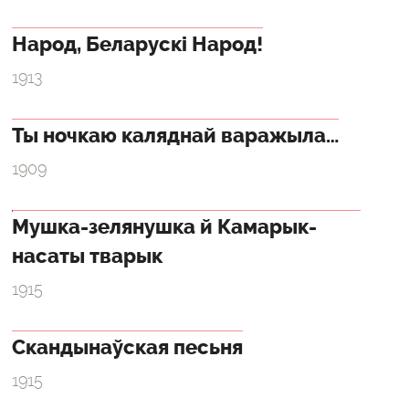
Народ, Беларускі Народ!
1913
Ты ночкаю каляднай варажыла…
1909
Мушка-зелянушка й Камарык-
насаты тварык
1915
Скандынаўская песьня
1915