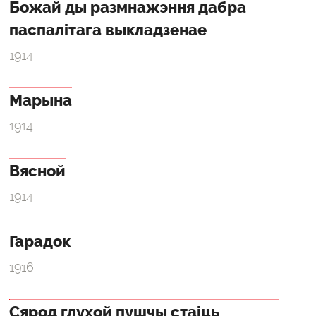
Божай ды размнажэння дабра
паспалітага выкладзенае
1914
Марына
1914
Вясной
1914
Гарадок
1916
Сярод глухой пушчы стаіць