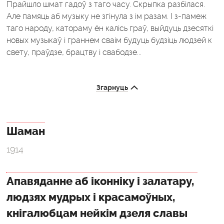
Прайшло шмат гадоў з таго часу. Скрыпка разбілася.
Але памяць аб музыку не згінула з iм разам. I з-памеж
таго народу, катораму ён калісь граў, выйдуць дзесяткі
новых музыкаў i граннем сваім будуць будзіць людзей к
свету, праўдзе, брацтву i свабодзе...
Згарнуць
Шаман
1914
Апавяданне аб іконніку i залатару,
людзях мудрых i красамоўных,
кнігалюбцам нейкім дзеля славы