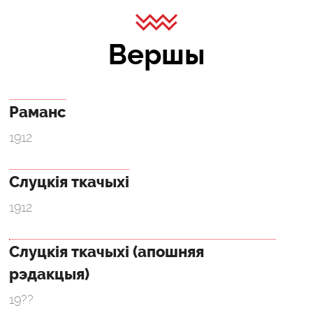
Вершы
Раманс
1912
Слуцкія ткачыхі
1912
Слуцкія ткачыхі (апошняя
рэдакцыя)
19??