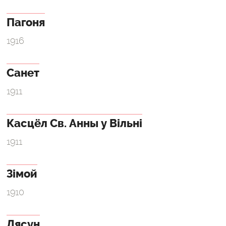
Пагоня
1916
Санет
1911
Касцёл Св. Анны у Вільні
1911
Зімой
1910
Лясун