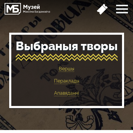
Выбраныя творы
Вершы
Пераклады
Апавяданні