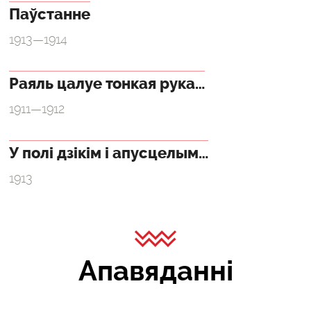
Паўстанне
1913—1914
Раяль цалуе тонкая рука…
1911—1912
У полі дзікім і апусцелым…
1913
Апавяданні