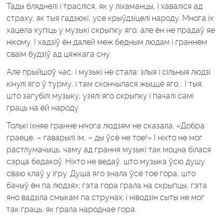
Тады бляднелі i трасліся, як у ліхаманцы, i хаваліся ад
страху, як тыя гадзюкі, усе крыўдзіцелі народу. Многа ix
хацела купіць у музыкі скрыпку яго, але ён не прадаў яе
нікому. I хадзіў ён далей меж бедным людам i граннем
cвaiм будзіў ад цяжкага сну.
Але прыйшоў час, i музыкі не стала: злыя i сільныя людзі
кінулі яго ў турму, i там скончылася жыццё яго... I тыя,
што загубілі музыку, узялі яго скрыпку i пачалі caмi
граць на ёй народу.
Толькі іхняе гранне нічога людзям не сказала. «Добра
граеце, – гаварылі iм, – ды ўсё не тое!» I ніхто не мог
растлумачыць, чаму ад грання музыкі так моцна білася
сэрца бедакоў. Ніхто не ведаў, што музыка ўсю душу
сваю клаў у iгpy. Душа яго знала ўсё тое гора, што
бачыў ён па людзях; гэта гора грала на скрыпцы, гэта
яно вадзіла смыкам па струнах; i ніводзін сыты не мог
так граць, як грала народнае гора.